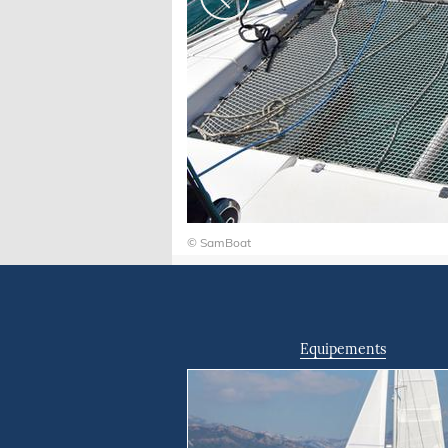
© SamBoat
Equipements