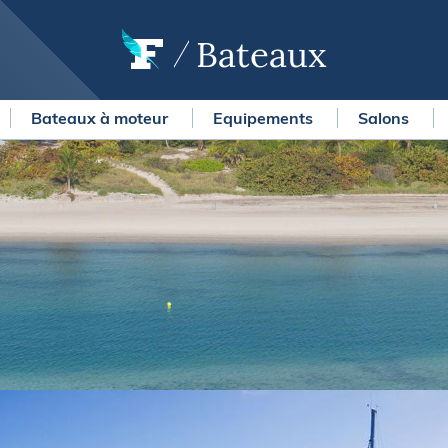
Bateaux
Bateaux à moteur
Equipements
Salons
OURSES
MÉTÉO MARINE
urses au large
LIFESTYLE
gates
Shopping
 Solitaire du Figaro Paprec
Culture nautique
ansat Paprec
Gastronomie
ndée Globe
Blogs
kea Ultim Challenge
SERVICES
ute du Rhum - Destination
adeloupe
Nos magazines
ansat Café l'Or
La newsletter
erica's Cup
METEO CONSULT Marine