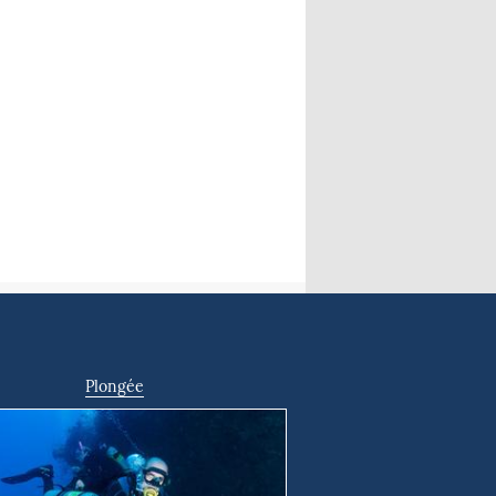
t
Plongée