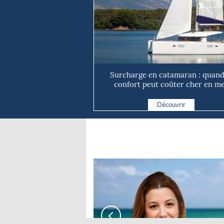
Surcharge en catamaran : quand
confort peut coûter cher en m
Découvrir