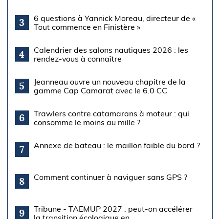
6 questions à Yannick Moreau, directeur de «
3
Tout commence en Finistère »
Calendrier des salons nautiques 2026 : les
4
rendez-vous à connaître
Jeanneau ouvre un nouveau chapitre de la
5
gamme Cap Camarat avec le 6.0 CC
Trawlers contre catamarans à moteur : qui
6
consomme le moins au mille ?
Annexe de bateau : le maillon faible du bord ?
7
Comment continuer à naviguer sans GPS ?
8
Tribune - TAEMUP 2027 : peut-on accélérer
9
la transition écologique en...