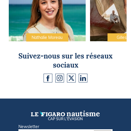
Nathalie Moreau
Gilles C
Suivez-nous sur les réseaux
sociaux
CAP SUR L'ÉVASION
Newsletter