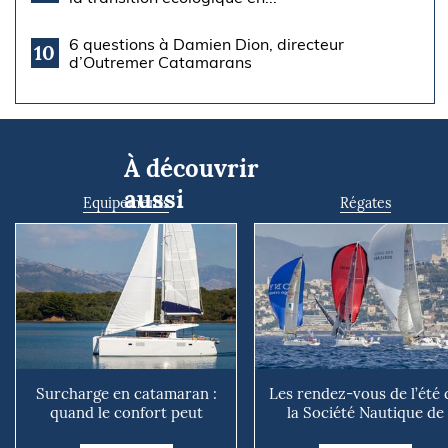
6 questions à Damien Dion, directeur
10
d’Outremer Catamarans
À découvrir
aussi
Equipements
Régates
Surcharge en catamaran :
Les rendez-vous de l’été 
quand le confort peut
la Société Nautique de
coûter cher en mer
Marseille