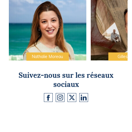
Nathalie Moreau
Gilles C
Suivez-nous sur les réseaux
sociaux