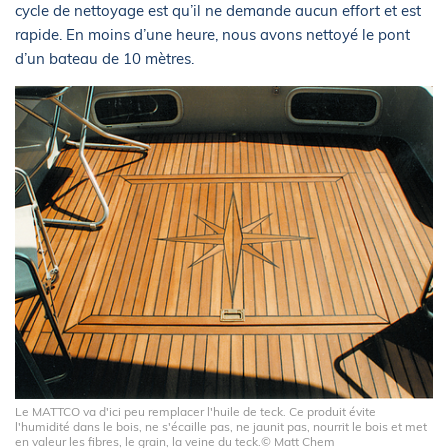
cycle de nettoyage est qu’il ne demande aucun effort et est
rapide. En moins d’une heure, nous avons nettoyé le pont
d’un bateau de 10 mètres.
Le MATTCO va d'ici peu remplacer l'huile de teck. Ce produit évite
l'humidité dans le bois, ne s'écaille pas, ne jaunit pas, nourrit le bois et met
en valeur les fibres, le grain, la veine du teck.© Matt Chem