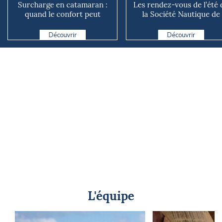
Surcharge en catamaran :
Les rendez-vous de l’été 
quand le confort peut
la Société Nautique de
coûter cher en mer
Marseille
Découvrir
Découvrir
L'équipe