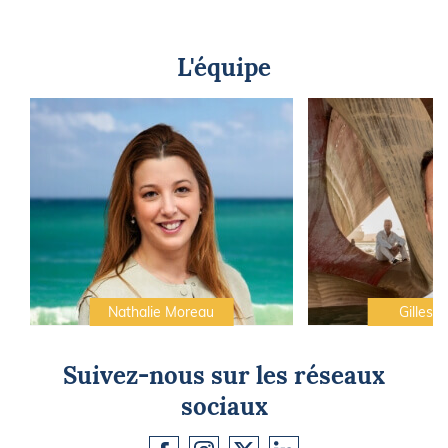
L'équipe
Nathalie Moreau
Gilles C
Suivez-nous sur les réseaux
sociaux