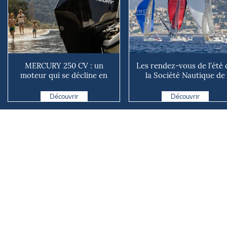
MERCURY 250 CV : un
Les rendez-vous de l’été 
moteur qui se décline en
la Société Nautique de
plusieurs versions suivant ...
Marseille
Découvrir
Découvrir