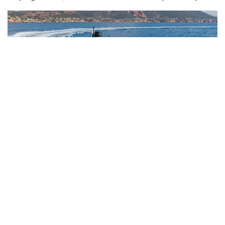
Windy SR40
Cannes Yachting Festival pratique
:
Horaires
: du mardi 9 au jeudi 11 : de 10h à 19h - Vendredi
12 : de 10h à 22h - Samedi 13 : de 10h à 19h - Dimanche 14
: de 10h à 18h
S’y rendre
: Cannes est accessible depuis l’aéroport