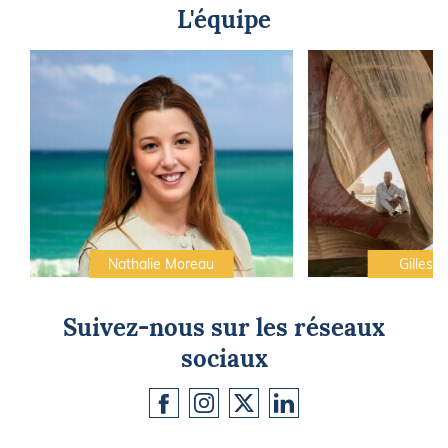
L'équipe
Nathalie Moreau
Gilles C
Suivez-nous sur les réseaux
sociaux