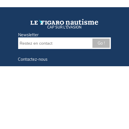
CAP SUR L'ÉVASION
Newsletter
Go !
Contactez-nous
Nos offres d'emploi
Tout savoir sur Le FIGARO Nautisme
Qui sommes-nous ?
Plan du site
Mentions légales
Paramètres des cookies