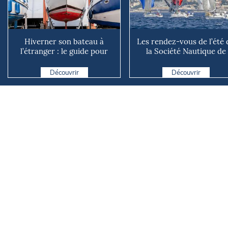
Hiverner son bateau à
Les rendez-vous de l’été 
l’étranger : le guide pour
la Société Nautique de
éviter les mauvaises su...
Marseille
Découvrir
Découvrir