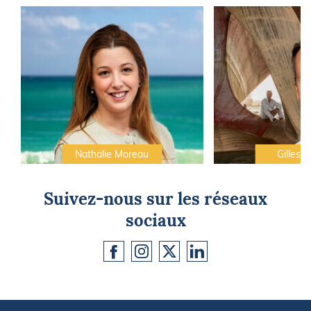
Nathalie Moreau
Gilles C
Suivez-nous sur les réseaux
sociaux