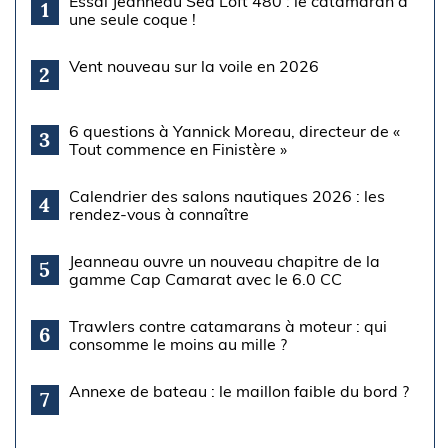
Essai Jeanneau Sea Loft 480 : le catamaran à
1
une seule coque !
Vent nouveau sur la voile en 2026
2
6 questions à Yannick Moreau, directeur de «
3
Tout commence en Finistère »
Calendrier des salons nautiques 2026 : les
4
rendez-vous à connaître
Jeanneau ouvre un nouveau chapitre de la
5
gamme Cap Camarat avec le 6.0 CC
Trawlers contre catamarans à moteur : qui
6
consomme le moins au mille ?
Annexe de bateau : le maillon faible du bord ?
7