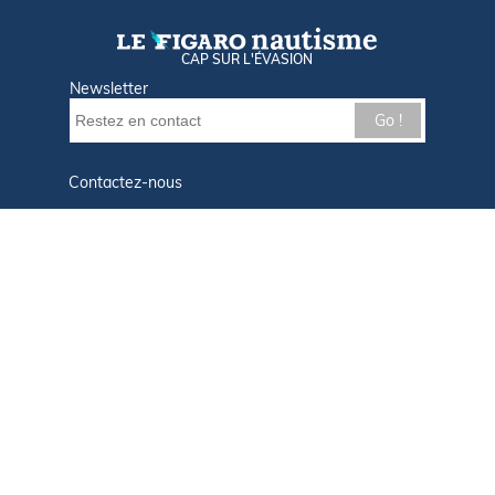
CAP SUR L'ÉVASION
Newsletter
Go !
Contactez-nous
Nos offres d'emploi
Tout savoir sur Le FIGARO Nautisme
Qui sommes-nous ?
Plan du site
Mentions légales
Paramètres des cookies
Infos cookies
Politique de confidentialité