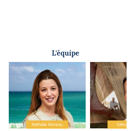
L'équipe
Nathalie Moreau
Gilles C