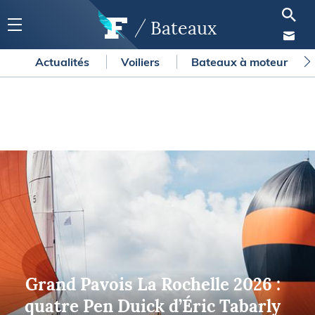
Bateaux
Actualités
Voiliers
Bateaux à moteur
Grand Pavois La Rochelle 2026 :
quatre Pen Duick d’Éric Tabarly