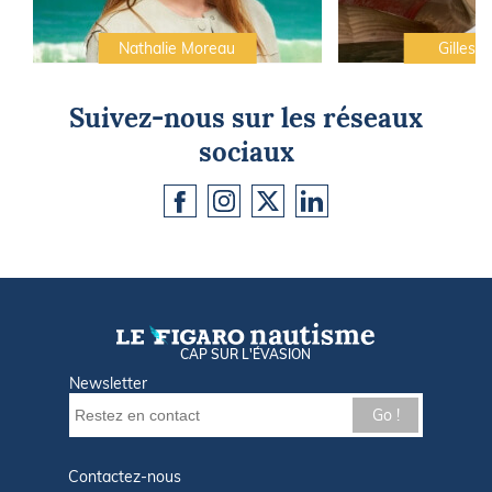
Nathalie Moreau
Gilles C
Suivez-nous sur les réseaux
sociaux
CAP SUR L'ÉVASION
Newsletter
Go !
Contactez-nous