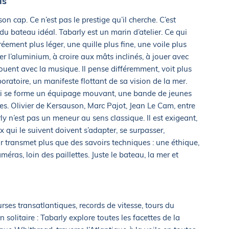
is
n cap. Ce n’est pas le prestige qu’il cherche. C’est
du bateau idéal. Tabarly est un marin d’atelier. Ce qui
gréement plus léger, une quille plus fine, une voile plus
ser l’aluminium, à croire aux mâts inclinés, à jouer avec
ouent avec la musique. Il pense différemment, voit plus
oratoire, un manifeste flottant de sa vision de la mer.
 lui se forme un équipage mouvant, une bande de jeunes
es. Olivier de Kersauson, Marc Pajot, Jean Le Cam, entre
ly n’est pas un meneur au sens classique. Il est exigeant,
x qui le suivent doivent s’adapter, se surpasser,
ur transmet plus que des savoirs techniques : une éthique,
éras, loin des paillettes. Juste le bateau, la mer et
urses transatlantiques, records de vitesse, tours du
olitaire : Tabarly explore toutes les facettes de la