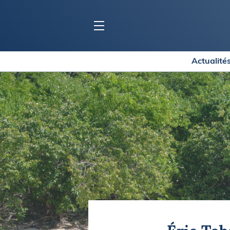
Actualité
BLOC MARINE
C
Ports
Co
Carnets de voyage
Ré
Dossiers de la
rédaction
La
Collection Bloc Marine
Tr
Application Bloc Marine
Ve
Règlementation
Ar
Ro
BATEAUX
Gu
Tr
Voiliers
Am
Bateaux à moteur