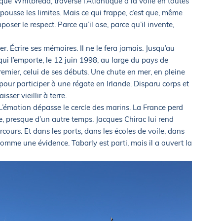
ique Whitbread, traverse l’Atlantique à la voile en toutes
epousse les limites. Mais ce qui frappe, c’est que, même
poser le respect. Parce qu’il ose, parce qu’il invente,
ner. Écrire ses mémoires. Il ne le fera jamais. Jusqu’au
le qui l’emporte, le 12 juin 1998, au large du pays de
premier, celui de ses débuts. Une chute en mer, en pleine
 pour participer à une régate en Irlande. Disparu corps et
sser vieillir à terre.
’émotion dépasse le cercle des marins. La France perd
, presque d’un autre temps. Jacques Chirac lui rend
ours. Et dans les ports, dans les écoles de voile, dans
omme une évidence. Tabarly est parti, mais il a ouvert la