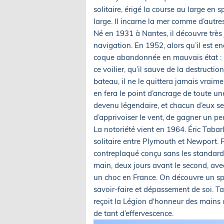
solitaire, érigé la course au large en 
large. Il incarne la mer comme d’autre
Né en 1931 à Nantes, il découvre très j
navigation. En 1952, alors qu’il est en
coque abandonnée en mauvais état : 
ce voilier, qu’il sauve de la destruct
bateau, il ne le quittera jamais vraimen
en fera le point d’ancrage de toute u
devenu légendaire, et chacun d’eux ser
d’apprivoiser le vent, de gagner un pe
La notoriété vient en 1964. Éric Tabarl
solitaire entre Plymouth et Newport. 
contreplaqué conçu sans les standards 
main, deux jours avant le second, avec 
un choc en France. On découvre un sp
savoir-faire et dépassement de soi. Ta
reçoit la Légion d'honneur des mains d
de tant d’effervescence.