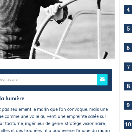
4
5
6
7
8
la lumière
9
st pas seulement le marin que l’on convoque, mais une
ue comme une voile au vent, une empreinte salée sur
ur taciturne, ingénieur de génie, stratège visionnaire,
10
lles et des trophées : il a bouleversé l’image du marin