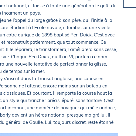
sport national, et laissé à toute une génération le goût du
s incarnent un pays.
eune l’appel du large grâce à son père, qui l’initie à la
core étudiant à l’École navale, il tombe sur une vieille
un cotre aurique de 1898 baptisé
Pen Duick
. C’est avec
ion et reconstruit patiemment, que tout commence. Ce
t. Il le réparera, le transformera, l’améliorera sans cesse,
ne vie. Chaque
Pen Duick
, du II au VI, portera ce nom
a une nouvelle tentative de perfectionner la glisse,
u de temps sur la mer.
y s’inscrit dans la Transat anglaise, une course en
Personne ne l’attend, encore moins sur un bateau en
classiques. Et pourtant, il remporte la course haut la
un style qui tranche : précis, épuré, sans fanfare. C’est
ort inconnu, une manière de naviguer qui mêle audace,
barly devient un héros national presque malgré lui. Il
u général de Gaulle. Lui, toujours discret, reste étonné