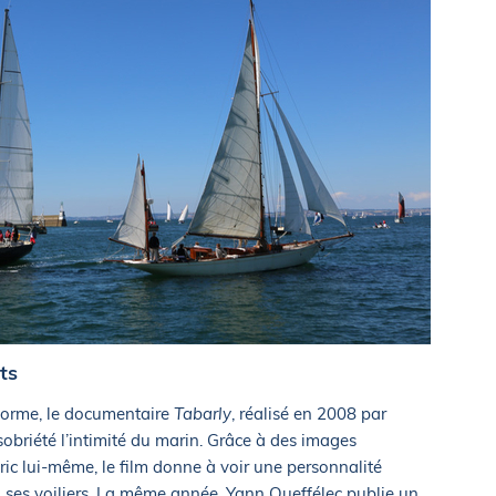
ts
 norme, le documentaire
Tabarly
, réalisé en 2008 par
 sobriété l’intimité du marin. Grâce à des images
ic lui-même, le film donne à voir une personnalité
 ses voiliers. La même année, Yann Queffélec publie un