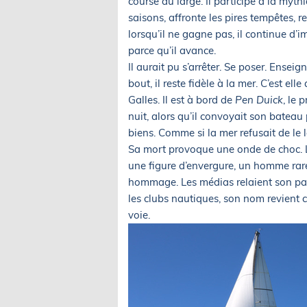
course au large. Il participe à la myth
saisons, affronte les pires tempêtes, r
lorsqu’il ne gagne pas, il continue d’im
parce qu’il avance.
Il aurait pu s’arrêter. Se poser. Enseig
bout, il reste fidèle à la mer. C’est el
Galles. Il est à bord de
Pen Duick
, le 
nuit, alors qu’il convoyait son bateau
biens. Comme si la mer refusait de le lai
Sa mort provoque une onde de choc. L
une figure d’envergure, un homme rare
hommage. Les médias relaient son parc
les clubs nautiques, son nom revient c
voie.