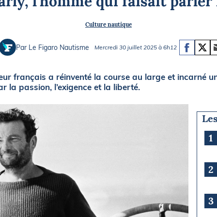
arly, l’homme qui faisait parler 
Briefings
ISIRS
Culture nautique
che en mer
FLASH INFO
ongée
Par Le Figaro Nautisme
Mercredi 30 juillet 2025 à 6h12
isse
teur français a réinventé la course au large et incarné u
 la passion, l’exigence et la liberté.
Les
1
2
3