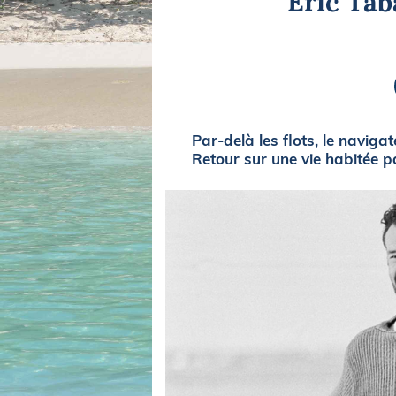
Éric Tab
Equipements
LO
Salons
Pê
Economie
Pl
Yachting
Gl
Par-delà les flots, le naviga
Retour sur une vie habitée par