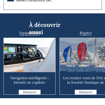
belles conditions de...
À découvrir
aussi
Equipements
Régates
Navigation intelligente :
Les rendez-vous de l’été 
bientôt un copilote
la Société Nautique de
numérique sur nos voiliers ?
Marseille
Découvrir
Découvrir