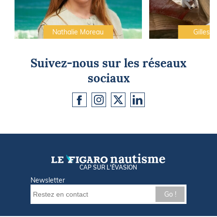
Nathalie Moreau
Gilles C
Suivez-nous sur les réseaux
sociaux
CAP SUR L'ÉVASION
Newsletter
Go !