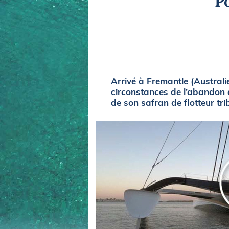
P
Equipements
LO
Salons
Pê
Economie
Pl
Yachting
Gl
Arrivé à Fremantle (Australi
circonstances de l’abandon d
de son safran de flotteur tr