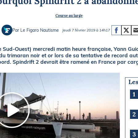
ourquoi Spindrift 2 a abandonné
Briefings
ISIRS
Course au large
che en mer
FLASH INFO
ongée
Par Le Figaro Nautisme
Jeudi 7 février 2019 à 14h17
isse
e Sud-Ouest) mercredi matin heure française, Yann Guic
u trimaran noir et or lors de sa tentative de record au
ibord. Spindrift 2 devrait être ramené en France par car
Les
1
2
3