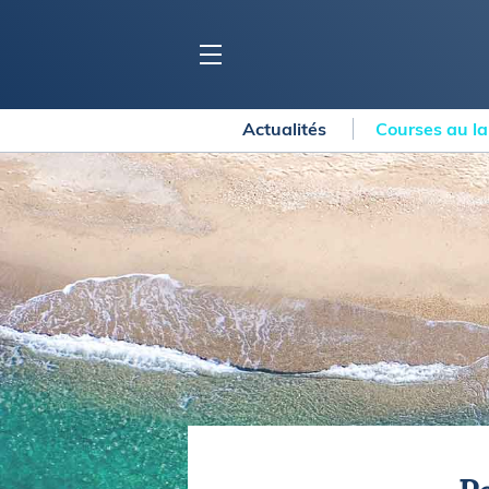
Actualités
Courses au l
BLOC MARINE
C
Ports
Co
Carnets de voyage
Ré
Dossiers de la
rédaction
La
Collection Bloc Marine
Tr
Application Bloc Marine
Ve
Règlementation
Ar
Ro
BATEAUX
Gu
Tr
Voiliers
Am
Bateaux à moteur