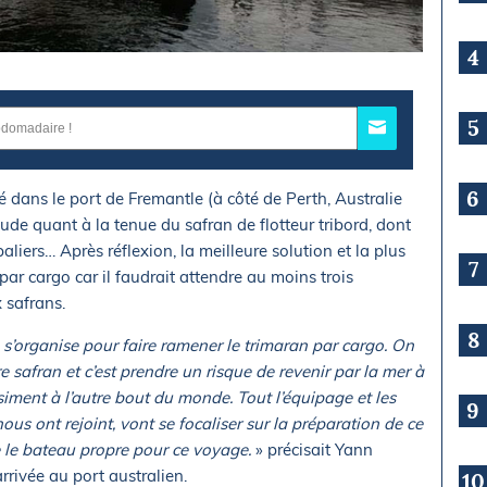
4
5
6
sé dans le port de Fremantle (à côté de Perth, Australie
tude quant à la tenue du safran de flotteur tribord, dont
liers… Après réflexion, la meilleure solution et la plus
7
 par cargo car il faudrait attendre au moins trois
 safrans.
8
s’organise pour faire ramener le trimaran par cargo. On
 safran et c’est prendre un risque de revenir par la mer à
ment à l’autre bout du monde. Tout l’équipage et les
9
s ont rejoint, vont se focaliser sur la préparation de ce
re le bateau propre pour ce voyage.
» précisait Yann
rivée au port australien.
10