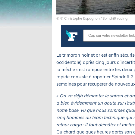
© © Christophe Espagnon / Spindrift racing
Le trimaran noir et or est enfin sécuri
occidentale) après cinq jours d’incerti
la mèche s’est rompue entre les deux pa
rapide consiste à rapatrier Spindrift 2
semaines pour récupérer de nouveaux
«
On va déjà démonter le safran et on 
a bien évidemment un doute sur l’autre
notre base, vu que nous sommes quasi
cinq hommes du team technique qui nou
retour cargo : il faut démâter et mett
Guichard quelques heures après son ar