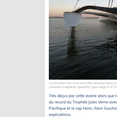
Le trimaran noir et or est enfin sécurisé dans le
consiste à rapatrier Spindrift 2 par cargo.© © C
Très déçus par cette avarie alors que 
du record du Trophée Jules Verne ave
Pacifique et le cap Horn, Yann Guich
explications.