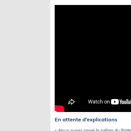
En attente d'explications
«
Nous avons cassé le safran du flotte