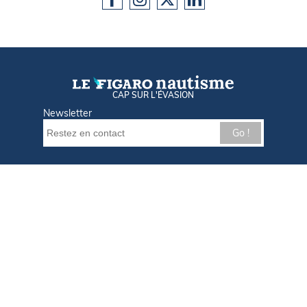
CAP SUR L'ÉVASION
Newsletter
Go !
Contactez-nous
Nos offres d'emploi
Tout savoir sur Le FIGARO Nautisme
Qui sommes-nous ?
Plan du site
Mentions légales