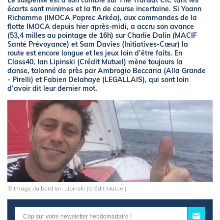
Le suspense est à son comble sur The Transat CIC tant les
écarts sont minimes et la fin de course incertaine. Si Yoann
Richomme (IMOCA Paprec Arkéa), aux commandes de la
flotte IMOCA depuis hier après-midi, a accru son avance
(53,4 milles au pointage de 16h) sur Charlie Dalin (MACIF
Santé Prévoyance) et Sam Davies (Initiatives-Cœur) la
route est encore longue et les jeux loin d’être faits. En
Class40, Ian Lipinski (Crédit Mutuel) mène toujours la
danse, talonné de près par Ambrogio Beccaria (Alla Grande
- Pirelli) et Fabien Delahaye (LEGALLAIS), qui sont loin
d’avoir dit leur dernier mot.
© Image du bord Ian Lipinski (Crédit Mutuel)