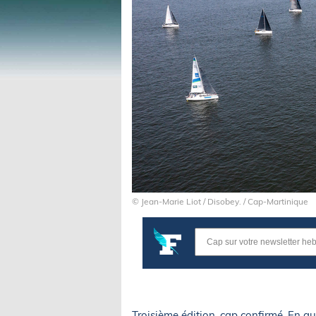
© Jean-Marie Liot / Disobey. / Cap-Martinique
Troisième édition, cap confirmé. En q