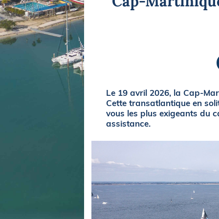
Cap-Martinique
Equipements
LO
Salons
Pê
Economie
Pl
Yachting
Gl
Le 19 avril 2026, la Cap-Mar
Cette transatlantique en so
vous les plus exigeants du c
assistance.