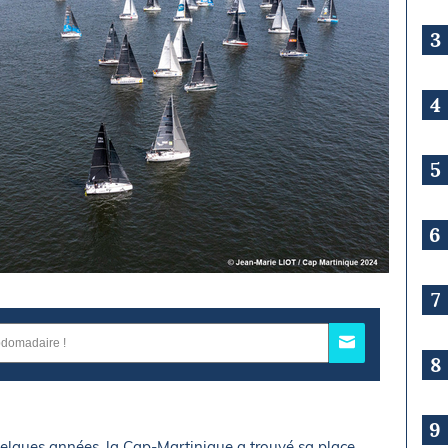
3
4
5
6
7
8
9
uelques années, la Cap-Martinique a trouvé sa place