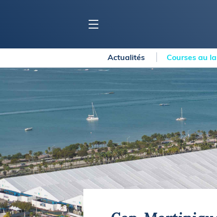
Actualités
Courses au l
BLOC MARINE
C
Ports
Co
Carnets de voyage
Ré
Dossiers de la
rédaction
La
Collection Bloc Marine
Tr
Application Bloc Marine
Ve
Règlementation
Ar
Ro
BATEAUX
Gu
Tr
Voiliers
Am
Bateaux à moteur