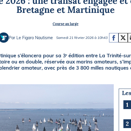
 2026 : une transat engagée et 
Briefings
ISIRS
Bretagne et Martinique
che en mer
FLASH INFO
Course au large
ongée
isse
Par Le Figaro Nautisme
Samedi 21 février 2026 à 10h43
tinique s’élancera pour sa 3ᵉ édition entre La Trinité-su
litaire ou en double, réservée aux marins amateurs, s’i
alendrier amateur, avec près de 3 800 milles nautiques 
Les
1
2