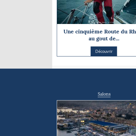
Une cinquième Route du R
au gout de...
Découvrir
Salons