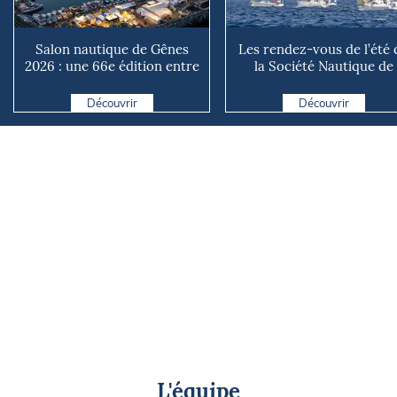
Salon nautique de Gênes
Les rendez-vous de l’été 
2026 : une 66e édition entre
la Société Nautique de
renouveau et ambiti...
Marseille
Découvrir
Découvrir
L'équipe