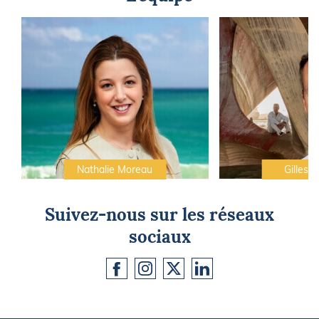
Nathalie Moreau
Gilles C
Suivez-nous sur les réseaux
sociaux