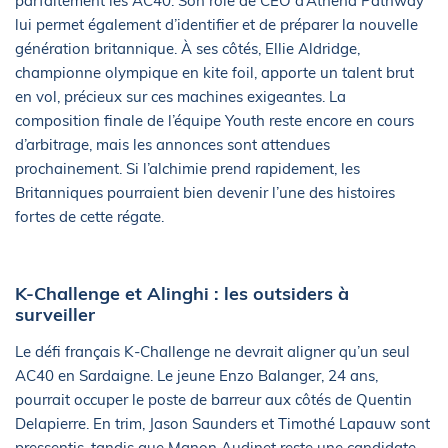
parfaitement les AC40. Son rôle de CEO d’Athena Pathway
lui permet également d’identifier et de préparer la nouvelle
génération britannique. À ses côtés, Ellie Aldridge,
championne olympique en kite foil, apporte un talent brut
en vol, précieux sur ces machines exigeantes. La
composition finale de l’équipe Youth reste encore en cours
d’arbitrage, mais les annonces sont attendues
prochainement. Si l’alchimie prend rapidement, les
Britanniques pourraient bien devenir l’une des histoires
fortes de cette régate.
K-Challenge et Alinghi : les outsiders à
surveiller
Le défi français K-Challenge ne devrait aligner qu’un seul
AC40 en Sardaigne. Le jeune Enzo Balanger, 24 ans,
pourrait occuper le poste de barreur aux côtés de Quentin
Delapierre. En trim, Jason Saunders et Timothé Lapauw sont
pressentis, tandis que Manon Audinet reste une candidate