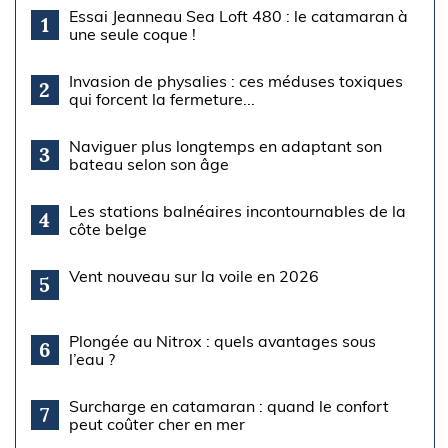
Essai Jeanneau Sea Loft 480 : le catamaran à
1
une seule coque !
Invasion de physalies : ces méduses toxiques
2
qui forcent la fermeture...
Naviguer plus longtemps en adaptant son
3
bateau selon son âge
Les stations balnéaires incontournables de la
4
côte belge
Vent nouveau sur la voile en 2026
5
Plongée au Nitrox : quels avantages sous
6
l’eau ?
Surcharge en catamaran : quand le confort
7
peut coûter cher en mer