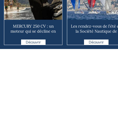
MERCURY 250 CV : un
Les rendez-vous de l’été 
moteur qui se décline en
la Société Nautique de
plusieurs versions suivant ...
Marseille
Découvrir
Découvrir