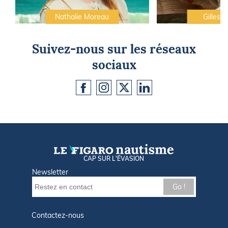
Nathalie Moreau
Gilles C
Suivez-nous sur les réseaux
sociaux
CAP SUR L'ÉVASION
Newsletter
Go !
Contactez-nous