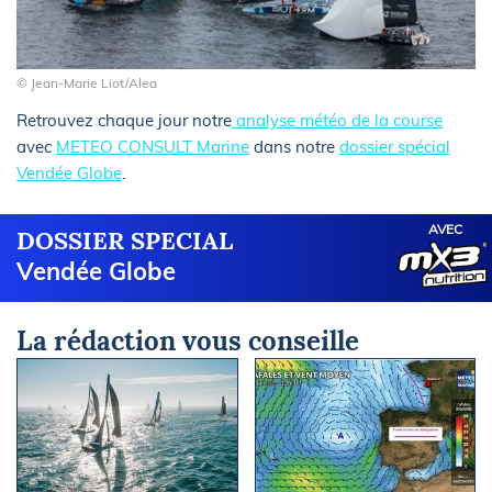
© Jean-Marie Liot/Alea
Retrouvez chaque jour notre
analyse météo de la course
avec
METEO CONSULT Marine
dans notre
dossier spécial
Vendée Globe
.
AVEC
DOSSIER SPECIAL
Vendée Globe
La rédaction vous conseille