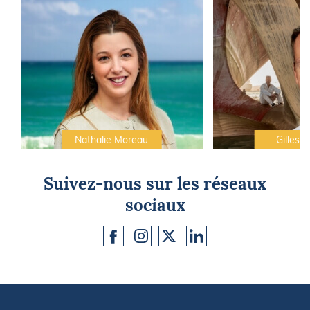
Nathalie Moreau
Gilles C
Suivez-nous sur les réseaux
sociaux