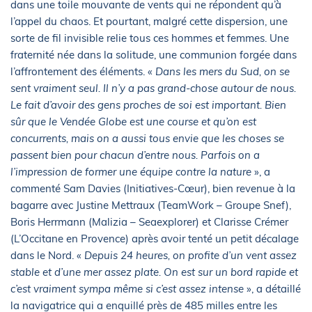
dans une toile mouvante de vents qui ne répondent qu’à
l’appel du chaos. Et pourtant, malgré cette dispersion, une
sorte de fil invisible relie tous ces hommes et femmes. Une
fraternité née dans la solitude, une communion forgée dans
l’affrontement des éléments. «
Dans les mers du Sud, on se
sent vraiment seul. Il n’y a pas grand-chose autour de nous.
Le fait d’avoir des gens proches de soi est important. Bien
sûr que le Vendée Globe est une course et qu’on est
concurrents, mais on a aussi tous envie que les choses se
passent bien pour chacun d’entre nous. Parfois on a
l’impression de former une équipe contre la nature
», a
commenté Sam Davies (Initiatives-Cœur), bien revenue à la
bagarre avec Justine Mettraux (TeamWork – Groupe Snef),
Boris Herrmann (Malizia – Seaexplorer) et Clarisse Crémer
(L’Occitane en Provence) après avoir tenté un petit décalage
dans le Nord. «
Depuis 24 heures, on profite d’un vent assez
stable et d’une mer assez plate. On est sur un bord rapide et
c’est vraiment sympa même si c’est assez intense
», a détaillé
la navigatrice qui a enquillé près de 485 milles entre les