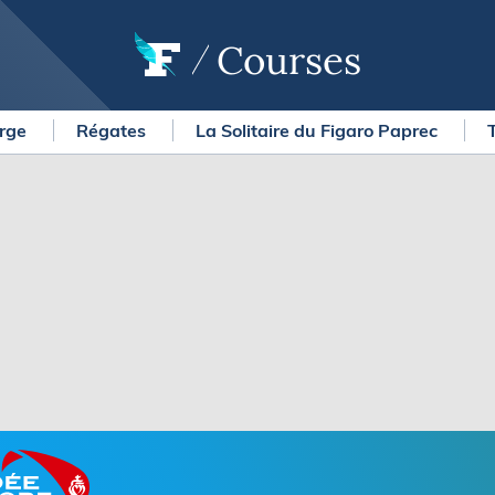
Courses
arge
Régates
La Solitaire du Figaro Paprec
OURSES
MÉTÉO MARINE
urses au large
LIFESTYLE
gates
Shopping
 Solitaire du Figaro Paprec
Culture nautique
ansat Paprec
Gastronomie
ndée Globe
Blogs
kea Ultim Challenge
SERVICES
ute du Rhum - Destination
adeloupe
Nos magazines
ansat Café l'Or
La newsletter
erica's Cup
METEO CONSULT Marine