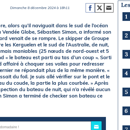
Les
Dimanche 8 décembre 2024 à 18h11
1
, alors qu’il naviguait dans le sud de l’océan
u Vendée Globe, Sébastien Simon, a informé son
2
ibord venait de se rompre. Le skipper de Groupe
 les Kerguelen et le sud de l’Australie, de nuit,
 mais maniables (25 nœuds de nord-ouest et 5
3
d « le bateau est parti au tas d’un coup ». Sorti
rd affairé à choquer ses voiles pour redresser
ernier ne répondait plus de la même manière. «
4
ssait du foil. Je suis allé vérifier sur le pont et le
eau du coude, la partie la plus courbée. » Après
spection du bateau de nuit, qui n’a révélé aucun
5
n Simon a terminé de checker son bateau ce
6
7