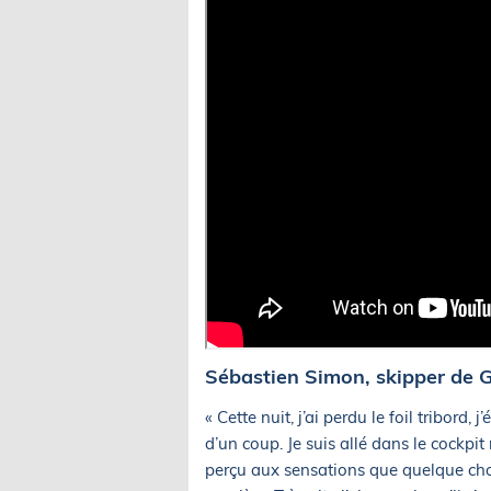
Sébastien Simon, skipper de G
« Cette nuit, j’ai perdu le foil tribord,
d’un coup. Je suis allé dans le cockpit 
perçu aux sensations que quelque cho