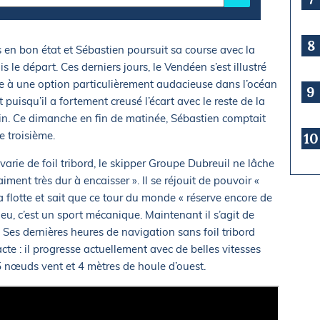
8
en bon état et Sébastien poursuit sa course avec la
s le départ. Ces derniers jours, le Vendéen s’est illustré
ce à une option particulièrement audacieuse dans l’océan
9
 puisqu’il a fortement creusé l’écart avec le reste de la
alin. Ce dimanche en fin de matinée, Sébastien comptait
e troisième.
10
arie de foil tribord, le skipper Groupe Dubreuil ne lâche
aiment très dur à encaisser ». Il se réjouit de pouvoir «
a flotte et sait que ce tour du monde « réserve encore de
 jeu, c’est un sport mécanique. Maintenant il s’agit de
». Ses dernières heures de navigation sans foil tribord
te : il progresse actuellement avec de belles vitesses
œuds vent et 4 mètres de houle d’ouest.