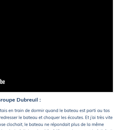
roupe Dubreuil :
 j’étais en train de dormir quand le bateau est parti au tas
redresser le bateau et choquer les écoutes. Et j’ai très vite
se clochait, le bateau ne répondait plus de la même