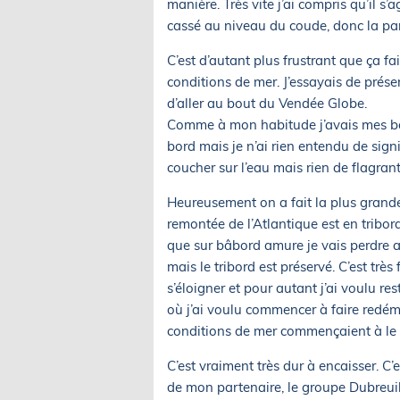
manière. Très vite j’ai compris qu’il s’agi
cassé au niveau du coude, donc la part
C’est d’autant plus frustrant que ça fai
conditions de mer. J’essayais de prés
d’aller au bout du Vendée Globe.
Comme à mon habitude j’avais mes bouc
bord mais je n’ai rien entendu de signifi
coucher sur l’eau mais rien de flagrant
Heureusement on a fait la plus grand
remontée de l’Atlantique est en tribord. 
que sur bâbord amure je vais perdre au
mais le tribord est préservé. C’est trè
s’éloigner et pour autant j’ai voulu re
où j’ai voulu commencer à faire redém
conditions de mer commençaient à le 
C’est vraiment très dur à encaisser. C’
de mon partenaire, le groupe Dubreuil