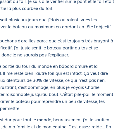
ssait du foil. Je suis allé vérifier sur le pont et le foil était
ie la plus courbée du foil.
sait plusieurs jours que j’étais au ralenti vues les
erver le bateau au maximum en gardant en tête l’objectif
hons d’oreilles parce que c’est toujours très bruyant à
catif. J’ai juste senti le bateau partir au tas et se
 donc je ne saurais pas l’expliquer.
e partie du tour du monde en bâbord amure et la
Il me reste bien l’autre foil qui est intact. Ça veut dire
x alentours de 30% de vitesse, ce qui n’est pas rien,
s frustrant, c’est dommage, en plus je voyais Charlie
ster raisonnable jusqu’au bout. C’était pile-poil le moment
arrer le bateau pour reprendre un peu de vitesse, les
permettre.
est dur pour tout le monde, heureusement j’ai le soutien
, de ma famille et de mon équipe. C’est assez raide… En