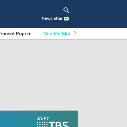
Newsletter
Transat Paprec
Vendée Globe
Arkea Ultim Chall
AVEC