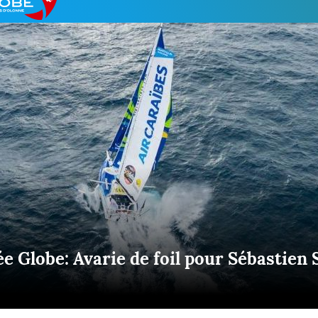
Briefings
ISIRS
che en mer
FLASH INFO
ongée
isse
e Globe: Avarie de foil pour Sébastien