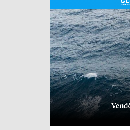
Equipements
LO
Salons
Pê
Economie
Pl
Yachting
Gl
Vendé