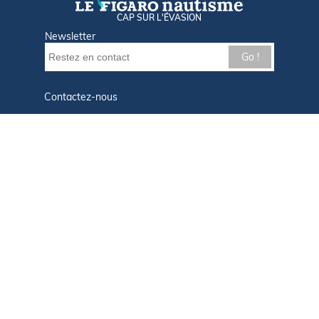
CAP SUR L'ÉVASION
Newsletter
Go !
Contactez-nous
Nos offres d'emploi
Tout savoir sur Le FIGARO Nautisme
Qui sommes-nous ?
Plan du site
Mentions légales
Paramètres des cookies
Infos cookies
Politique de confidentialité
CGU