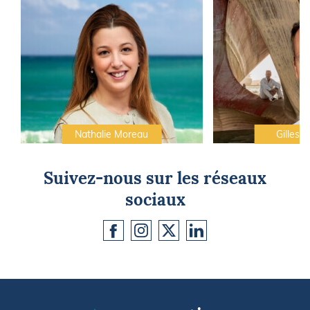
Nathalie Moreau
Gilles C
Suivez-nous sur les réseaux
sociaux