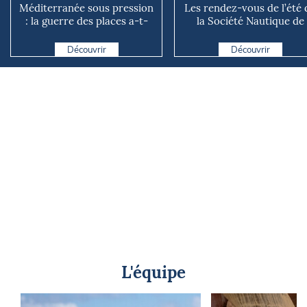
Méditerranée sous pression
Les rendez-vous de l’été 
: la guerre des places a-t-
la Société Nautique de
elle vraiment comm...
Marseille
Découvrir
Découvrir
L'équipe