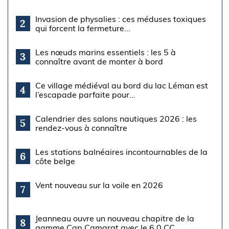
Invasion de physalies : ces méduses toxiques
2
qui forcent la fermeture...
Les nœuds marins essentiels : les 5 à
3
connaître avant de monter à bord
Ce village médiéval au bord du lac Léman est
4
l’escapade parfaite pour...
Calendrier des salons nautiques 2026 : les
5
rendez-vous à connaître
Les stations balnéaires incontournables de la
6
côte belge
Vent nouveau sur la voile en 2026
7
Jeanneau ouvre un nouveau chapitre de la
8
gamme Cap Camarat avec le 6.0 CC