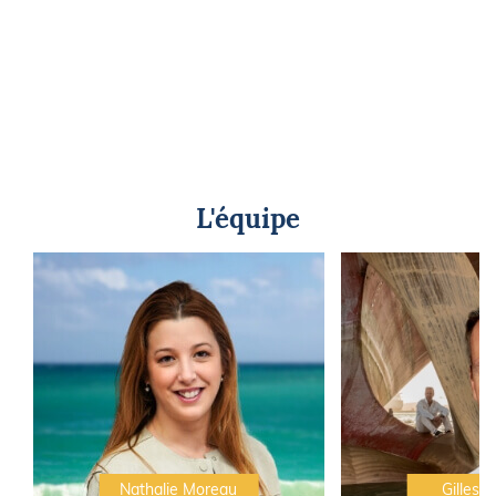
L'équipe
Nathalie Moreau
Gilles C