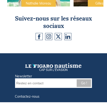
Nathalie Moreau
Gilles C
Suivez-nous sur les réseaux
sociaux
CAP SUR L'ÉVASION
Newsletter
Go !
Contactez-nous
Nos offres d'emploi