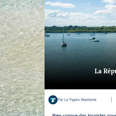
Equipements
LO
Salons
Pê
Economie
Pl
Yachting
Gl
La Répu
Par Le Figaro Nautisme
Bien connue des touristes pou