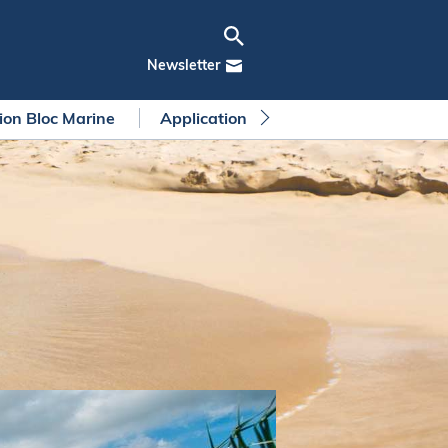
Newsletter
tion Bloc Marine
Application Bloc Marine
Règleme