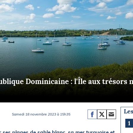
Briefings
ISIRS
che en mer
FLASH INFO
ongée
isse
blique Dominicaine : l'Île aux trésors 
Les
Samedi 18 novembre 2023 à 15h35
1
r ses plages de sable blanc, sa mer turquoise et