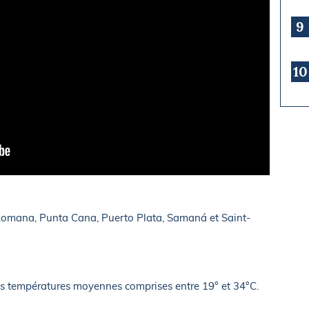
9
10
a Romana, Punta Cana, Puerto Plata, Samaná et Saint-
des températures moyennes comprises entre 19° et 34°C.