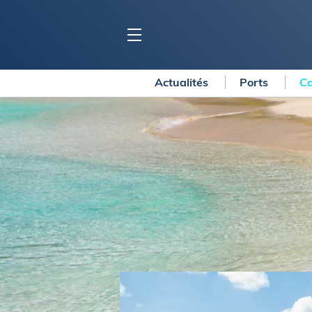
Actualités
Ports
Ca
BLOC MARINE
C
Ports
Co
Carnets de voyage
Ré
Dossiers de la
rédaction
La
Collection Bloc Marine
Tr
Application Bloc Marine
Ve
Règlementation
Ar
Ro
BATEAUX
Gu
Tr
Voiliers
Am
Bateaux à moteur