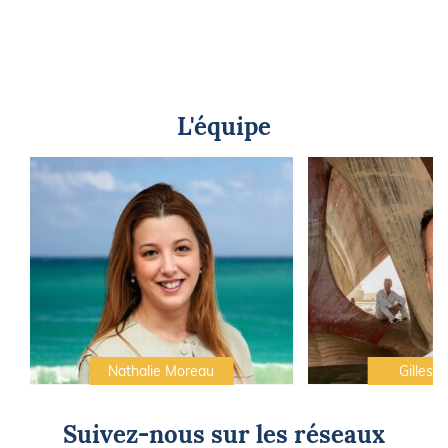
L'équipe
Nathalie Moreau
Gilles C
Suivez-nous sur les réseaux