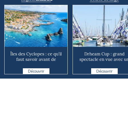
Îles des Cyclopes : ce qu’il
Drheam Cup : grand
faut savoir avant de
spectacle en vue avec u
naviguer, pêcher ou pl...
départ anticipé ce samedi
11h
Découvrir
Découvrir