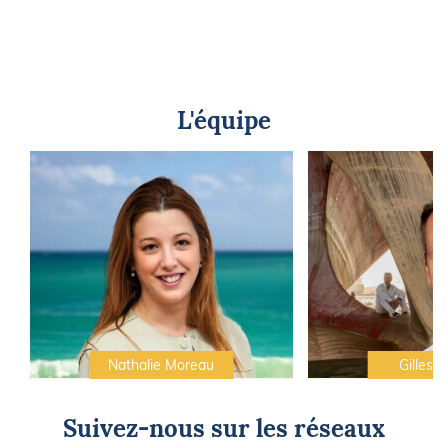
L'équipe
Nathalie Moreau
Gilles C
Suivez-nous sur les réseaux