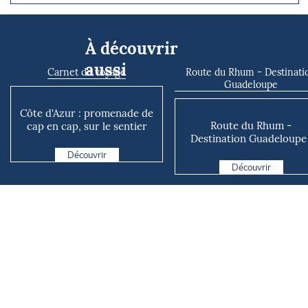
À découvrir
aussi
Carnet de voyage
Route du Rhum - Destinati
Guadeloupe
Côte d'Azur : promenade de
Route du Rhum -
cap en cap, sur le sentier
Destination Guadeloupe 
des douaniers
Kieran Le Borgne redon
Découvrir
vie à ...
Découvrir