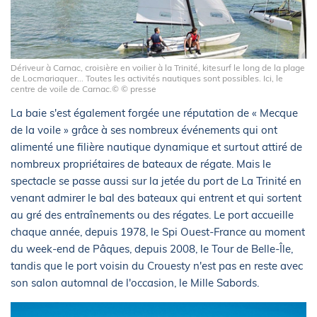
Dériveur à Carnac, croisière en voilier à la Trinité, kitesurf le long de la plage
de Locmariaquer... Toutes les activités nautiques sont possibles. Ici, le
centre de voile de Carnac.© © presse
La baie s'est également forgée une réputation de « Mecque
de la voile » grâce à ses nombreux événements qui ont
alimenté une filière nautique dynamique et surtout attiré de
nombreux propriétaires de bateaux de régate. Mais le
spectacle se passe aussi sur la jetée du port de La Trinité en
venant admirer le bal des bateaux qui entrent et qui sortent
au gré des entraînements ou des régates. Le port accueille
chaque année, depuis 1978, le Spi Ouest-France au moment
du week-end de Pâques, depuis 2008, le Tour de Belle-Île,
tandis que le port voisin du Crouesty n'est pas en reste avec
son salon automnal de l'occasion, le Mille Sabords.