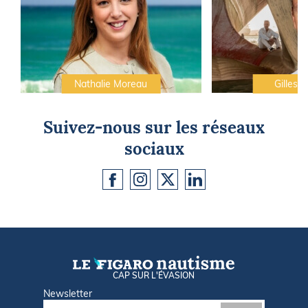
Nathalie Moreau
Gilles C
Suivez-nous sur les réseaux
sociaux
CAP SUR L'ÉVASION
Newsletter