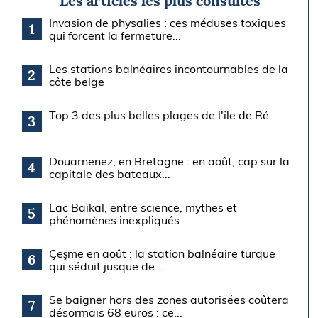
Les articles les plus consultés
Invasion de physalies : ces méduses toxiques
1
qui forcent la fermeture...
Les stations balnéaires incontournables de la
2
côte belge
Top 3 des plus belles plages de l'île de Ré
3
Douarnenez, en Bretagne : en août, cap sur la
4
capitale des bateaux...
Lac Baïkal, entre science, mythes et
5
phénomènes inexpliqués
Çeşme en août : la station balnéaire turque
6
qui séduit jusque de...
Se baigner hors des zones autorisées coûtera
7
désormais 68 euros : ce...