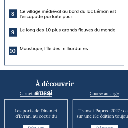
Ce village médiéval au bord du lac Léman est
8
l’escapade parfaite pour...
Le long des 10 plus grands fleuves du monde
9
Moustique, l'île des milliardaires
10
À découvrir
aussi
Carnet de voyage
Course au large
Les ports de Dinan et
Transat Paprec 2027 : c
d’Evran, au coeur du
sur une 18e édition toujo
territoire
plus mixte et plu...
Découvrir
Découvrir