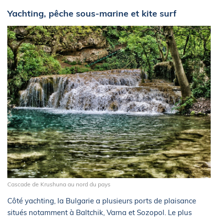
Yachting, pêche sous-marine et kite surf
Cascade de Krushuna au nord du pays
Côté yachting, la Bulgarie a plusieurs ports de plaisance
situés notamment à Baltchik, Varna et Sozopol. Le plus