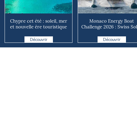
Chypre cet été : soleil, mer
Monaco Energy Boat
et nouvelle ère touristique
Challenge 2026 : Swiss So
avec l’entrée i...
Boat s’impose, les techn..
Découvrir
Découvrir