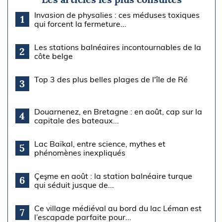
Invasion de physalies : ces méduses toxiques
1
qui forcent la fermeture...
Les stations balnéaires incontournables de la
2
côte belge
Top 3 des plus belles plages de l'île de Ré
3
Douarnenez, en Bretagne : en août, cap sur la
4
capitale des bateaux...
Lac Baïkal, entre science, mythes et
5
phénomènes inexpliqués
Çeşme en août : la station balnéaire turque
6
qui séduit jusque de...
Ce village médiéval au bord du lac Léman est
7
l’escapade parfaite pour...