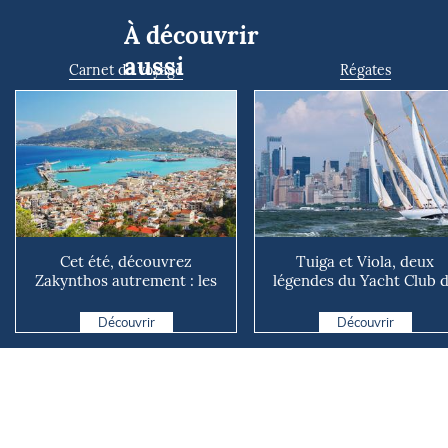
À découvrir
aussi
Carnet de voyage
Régates
Cet été, découvrez
Tuiga et Viola, deux
Zakynthos autrement : les
légendes du Yacht Club 
criques secrètes que les
Monaco, mettent le cap su
ex...
Découvrir
Découvrir