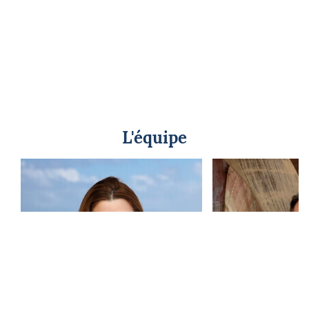
L'équipe
Nathalie Moreau
Gilles C