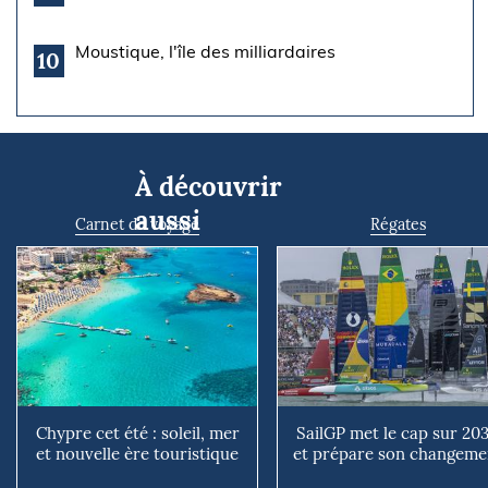
Moustique, l'île des milliardaires
10
À découvrir
aussi
Carnet de voyage
Régates
Chypre cet été : soleil, mer
SailGP met le cap sur 20
et nouvelle ère touristique
et prépare son changeme
avec l’entrée i...
d’échelle