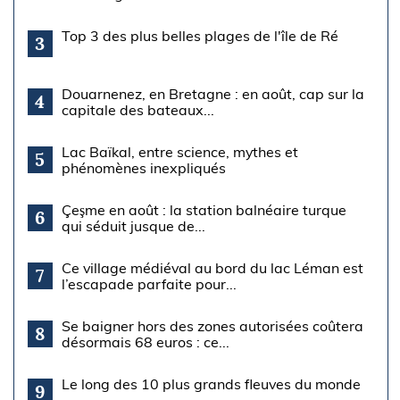
Top 3 des plus belles plages de l'île de Ré
3
Douarnenez, en Bretagne : en août, cap sur la
4
capitale des bateaux...
Lac Baïkal, entre science, mythes et
5
phénomènes inexpliqués
Çeşme en août : la station balnéaire turque
6
qui séduit jusque de...
Ce village médiéval au bord du lac Léman est
7
l’escapade parfaite pour...
Se baigner hors des zones autorisées coûtera
8
désormais 68 euros : ce...
Le long des 10 plus grands fleuves du monde
9