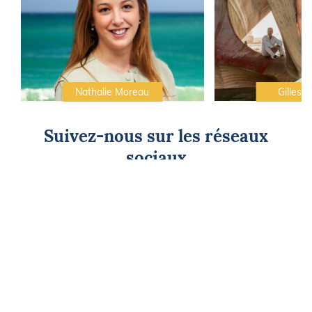
Nathalie Moreau
Gilles C
Suivez-nous sur les réseaux
sociaux
CAP SUR L'ÉVASION
Newsletter