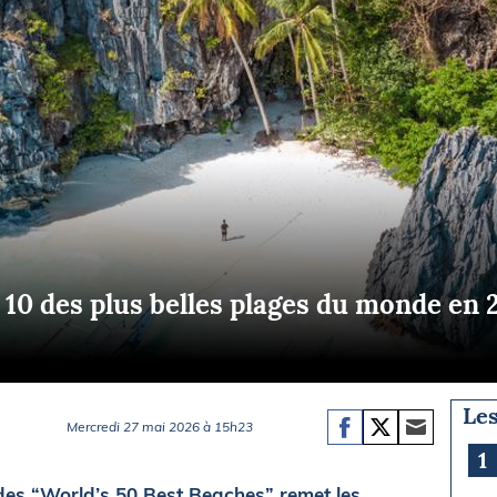
Briefings
ISIRS
che en mer
FLASH INFO
ongée
isse
 10 des plus belles plages du monde en 
Les
Mercredi 27 mai 2026 à 15h23
1
des “World’s 50 Best Beaches” remet les