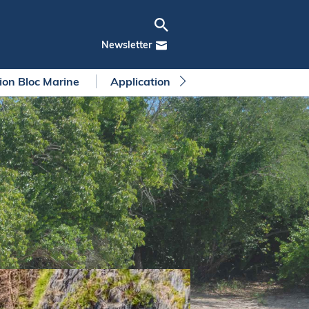
Newsletter
tion Bloc Marine
Application Bloc Marine
Règleme