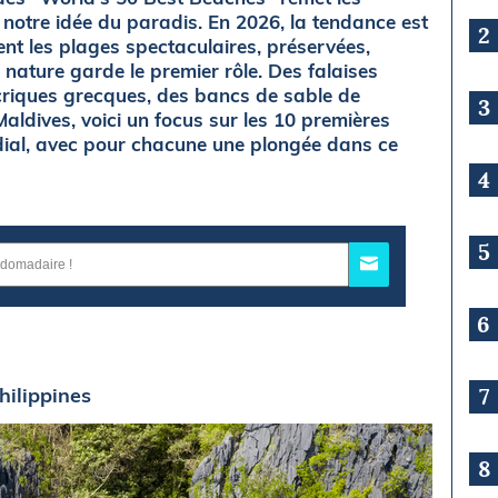
notre idée du paradis. En 2026, la tendance est
2
tent les plages spectaculaires, préservées,
la nature garde le premier rôle. Des falaises
 criques grecques, des bancs de sable de
3
dives, voici un focus sur les 10 premières
ial, avec pour chacune une plongée dans ce
4
5
6
hilippines
7
8