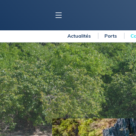
Actualités
Ports
Ca
BLOC MARINE
C
Ports
Co
Carnets de voyage
Ré
Dossiers de la
rédaction
La
Collection Bloc Marine
Tr
Application Bloc Marine
Ve
Règlementation
Ar
Ro
BATEAUX
Gu
Tr
Voiliers
Am
Bateaux à moteur