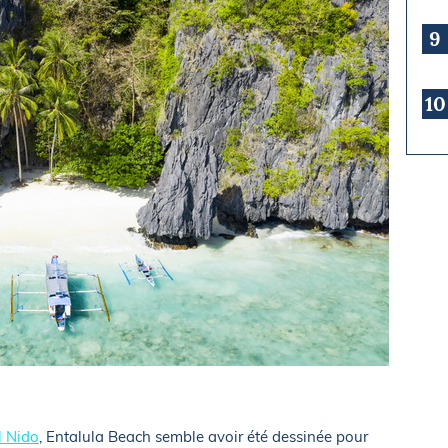
9
10
l Nido
, Entalula Beach semble avoir été dessinée pour