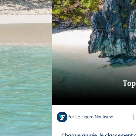
Equipements
LO
Salons
Pê
Economie
Pl
Yachting
Gl
Top
Par Le Figaro Nautisme
Chaque année, le classement 