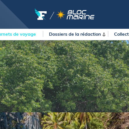
rnets de voyage
Dossiers de la
rédaction
Collec
OURSES
MÉTÉO MARINE
urses au large
LIFESTYLE
gates
Shopping
 Solitaire du Figaro Paprec
Culture nautique
ansat Paprec
Gastronomie
ndée Globe
Blogs
kea Ultim Challenge
SERVICES
ute du Rhum - Destination
adeloupe
Nos magazines
ansat Café l'Or
La newsletter
erica's Cup
METEO CONSULT Marine