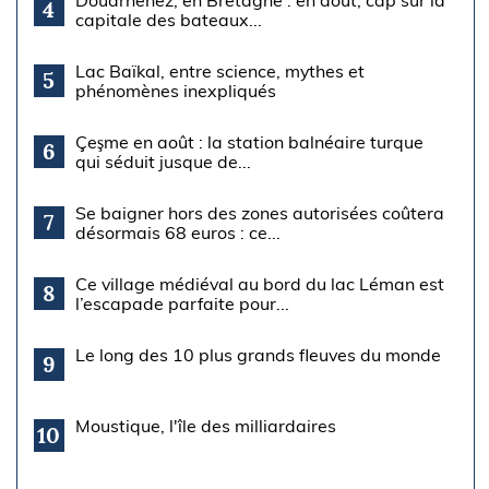
4
capitale des bateaux...
Lac Baïkal, entre science, mythes et
5
phénomènes inexpliqués
Çeşme en août : la station balnéaire turque
6
qui séduit jusque de...
Se baigner hors des zones autorisées coûtera
7
désormais 68 euros : ce...
Ce village médiéval au bord du lac Léman est
8
l’escapade parfaite pour...
Le long des 10 plus grands fleuves du monde
9
Moustique, l'île des milliardaires
10