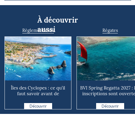
À découvrir
aussi
Règlementation
Régates
Îles des Cyclopes : ce qu’il
BVI Spring Regatta 2027 : 
faut savoir avant de
inscriptions sont ouvert
naviguer, pêcher ou pl...
pour l'un des p...
Découvrir
Découvrir