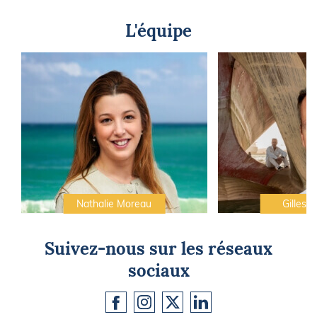
L'équipe
Nathalie Moreau
Gilles C
Suivez-nous sur les réseaux
sociaux