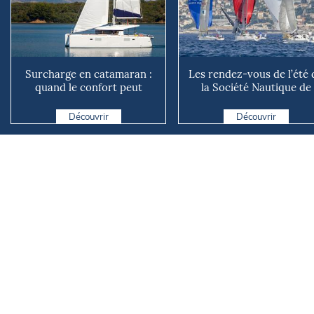
Surcharge en catamaran :
Les rendez-vous de l’été 
quand le confort peut
la Société Nautique de
coûter cher en mer
Marseille
Découvrir
Découvrir