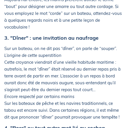
“bout” pour désigner une amarre ou tout autre cordage. Si
vous employez le mot “corde” sur un bateau, attendez-vous
à quelques regards noirs et à une petite leçon de
vocabulaire !
3. "Dîner" : une invitation au naufrage
Sur un bateau, on ne dit pas “dîner”, on parle de “souper”.
L’origine de cette superstition
Cette croyance viendrait d’une vieille habitude maritime :
autrefois, le mot “dîner” était réservé au dernier repas pris à
terre avant de partir en mer. L’associer à un repas à bord
aurait donc été de mauvais augure, sous-entendant qu’il
s’agirait peut-être du dernier repas tout court…
Encore respecté par certains marins
Sur les bateaux de pêche et les navires traditionnels, ce
tabou est encore suivi. Dans certaines régions, il est même
dit que prononcer “dîner” pourrait provoquer une tempête !
4. "Porc" ou tout autre mot lié au cochon