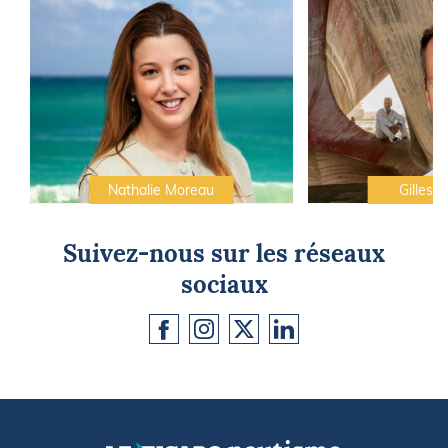
Nathalie Moreau
Gilles C
Suivez-nous sur les réseaux
sociaux