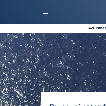
Actualité
BLOC MARINE
C
Ports
Co
Carnets de voyage
Ré
Dossiers de la
rédaction
La
Collection Bloc Marine
Tr
Application Bloc Marine
Ve
Règlementation
Ar
Ro
BATEAUX
Gu
Tr
Voiliers
Am
Bateaux à moteur