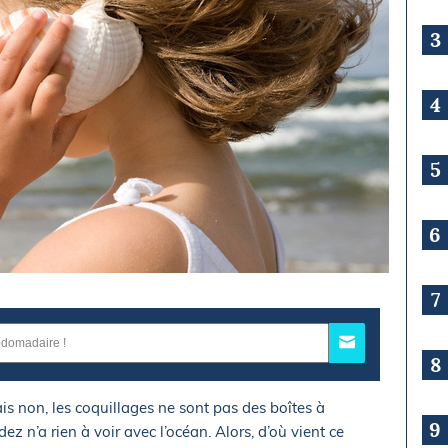
3
4
5
6
7
8
is non, les coquillages ne sont pas des boîtes à
9
z n’a rien à voir avec l’océan. Alors, d’où vient ce