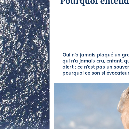
Pourquoi entend-
Equipements
LO
Salons
Pê
Economie
Pl
Yachting
Gl
Qui n’a jamais plaqué un gros
qui n’a jamais cru, enfant, q
alert : ce n’est pas un souv
pourquoi ce son si évocateur