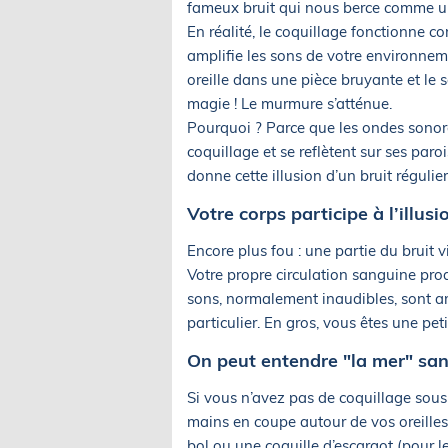
fameux bruit qui nous berce comme un
En réalité, le coquillage fonctionne c
amplifie les sons de votre environneme
oreille dans une pièce bruyante et le 
magie ! Le murmure s’atténue.
Pourquoi ? Parce que les ondes sonore
coquillage et se reflètent sur ses paroi
donne cette illusion d’un bruit réguli
Votre corps participe à l’illusi
Encore plus fou : une partie du bruit 
Votre propre circulation sanguine produ
sons, normalement inaudibles, sont amp
particulier. En gros, vous êtes une pe
On peut entendre "la mer" san
Si vous n’avez pas de coquillage sous 
mains en coupe autour de vos oreilles
bol ou une coquille d’escargot (pour le