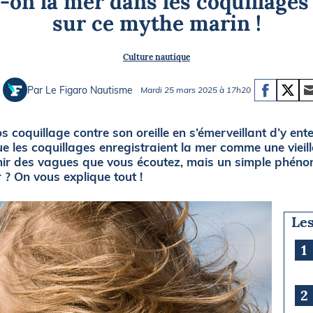
on la mer dans les coquillages 
Briefings
ISIRS
sur ce mythe marin !
che en mer
FLASH INFO
Culture nautique
ongée
isse
Par Le Figaro Nautisme
Mardi 25 mars 2025 à 17h20
 coquillage contre son oreille en s’émerveillant d’y ente
ue les coquillages enregistraient la mer comme une vieill
enir des vagues que vous écoutez, mais un simple phéno
 ? On vous explique tout !
Les
1
2