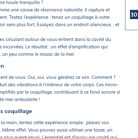
e houle tranquille ?
omme une caisse de résonance naturelle. Il capture et
10
nt. Testez l’expérience : tenez un coquillage à votre
son sera plus fort. Essayez dans un endroit silencieux… et
s circulant autour de vous entrent dans la cavité du
s incurvées. Le résultat : un effet d’amplification qui
er, un peu comme le ressac de la mer.
on
vient de vous. Oui, oui, vous générez ce son. Comment ?
it des vibrations à l’intérieur de votre corps. Ces micro-
lifiés par le coquillage, contribuant à ce fond sonore si
tite mer ambulante !
s coquillage
la main, tentez cette expérience simple : placez vos
. Même effet. Vous pouvez aussi utiliser une tasse, un
s plus aventureux). L’essentiel est d’avoir une cavité qui