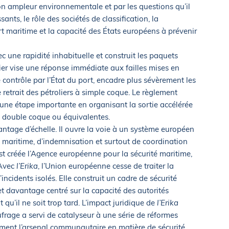
n ampleur environnementale et par les questions qu’il
sants, le rôle des sociétés de classification, la
rt maritime et la capacité des États européens à prévenir
une rapidité inhabituelle et construit les paquets
ier vise une réponse immédiate aux failles mises en
e contrôle par l’État du port, encadre plus sévèrement les
le retrait des pétroliers à simple coque. Le règlement
une étape importante en organisant la sortie accélérée
 à double coque ou équivalentes.
tage d’échelle. Il ouvre la voie à un système européen
ic maritime, d’indemnisation et surtout de coordination
st créée l’Agence européenne pour la sécurité maritime,
 Avec
l’Erika
, l’Union européenne cesse de traiter la
ncidents isolés. Elle construit un cadre de sécurité
et davantage centré sur la capacité des autorités
 qu’il ne soit trop tard. L’impact juridique de
l’Erika
ufrage a servi de catalyseur à une série de réformes
ment l’arsenal communautaire en matière de sécurité