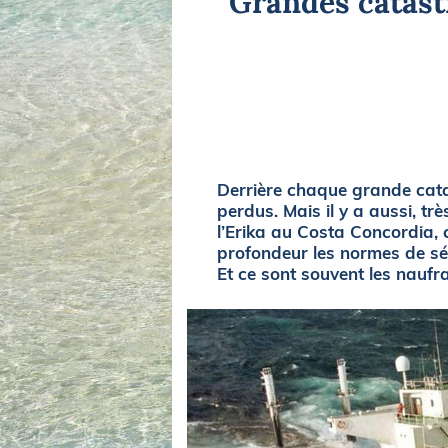
Grandes catast
Equipements
LO
Salons
Pê
Economie
Pl
Yachting
Gl
Derrière chaque grande catas
perdus. Mais il y a aussi, tr
l’Erika au Costa Concordia, c
profondeur les normes de séc
Et ce sont souvent les naufr