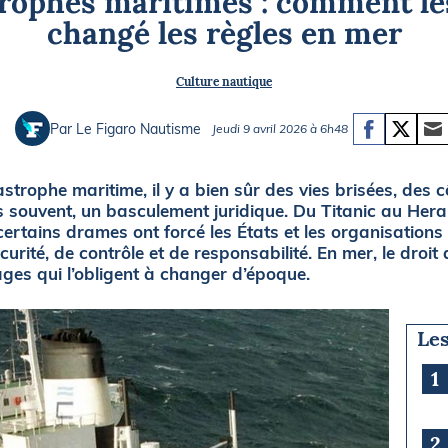
rophes maritimes : comment le
Briefings
ISIRS
changé les règles en mer
che en mer
FLASH INFO
Culture nautique
ongée
isse
Par Le Figaro Nautisme
Jeudi 9 avril 2026 à 6h48
trophe maritime, il y a bien sûr des vies brisées, des c
ès souvent, un basculement juridique. Du Titanic au Hera
ertains drames ont forcé les États et les organisations 
urité, de contrôle et de responsabilité. En mer, le droi
ages qui l’obligent à changer d’époque.
Les
1
2