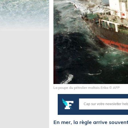
La poupe du pétrolier maltais Erika © AFP
En mer, la règle arrive souven