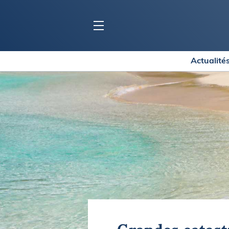
Actualité
BLOC MARINE
C
Ports
Co
Carnets de voyage
Ré
Dossiers de la
rédaction
La
Collection Bloc Marine
Tr
Application Bloc Marine
Ve
Règlementation
Ar
Ro
BATEAUX
Gu
Tr
Voiliers
Am
Bateaux à moteur