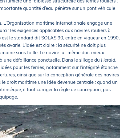
 lumière une faiblesse structurelle des ferries rouliers :
 importante quantité d’eau pénètre sur un pont véhicule
s. L’Organisation maritime internationale engage une
ir les exigences applicables aux navires rouliers à
 est le standard dit SOLAS 90, entré en vigueur en 1990,
rès avarie. L’idée est claire : la sécurité ne doit plus
aine sans faille. Le navire lui-même doit mieux
u à une défaillance ponctuelle. Dans le sillage du
Herald
,
idées pour les ferries, notamment sur l’intégrité étanche,
vertures, ainsi que sur la conception générale des navires
ns le droit maritime une idée devenue centrale : quand un
ntrinsèque, il faut corriger la règle de conception, pas
équipage.