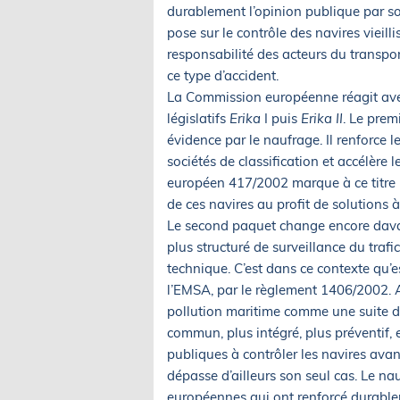
durablement l’opinion publique par so
pose sur le contrôle des navires vieillis
responsabilité des acteurs du transpo
ce type d’accident.
La Commission européenne réagit avec 
législatifs
Erika
I puis
Erika II
. Le prem
évidence par le naufrage. Il renforce l
sociétés de classification et accélère 
européen 417/2002 marque à ce titre 
de ces navires au profit de solutions
Le second paquet change encore davan
plus structuré de surveillance du traf
technique. C’est dans ce contexte qu’e
l’EMSA, par le règlement 1406/2002.
pollution maritime comme une suite d’i
commun, plus intégré, plus préventif, 
publiques à contrôler les navires avant
dépasse d’ailleurs son seul cas. Le na
européennes qui ont renforcé durable