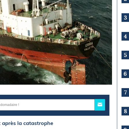
3
4
5
6
7
8
t après la catastrophe