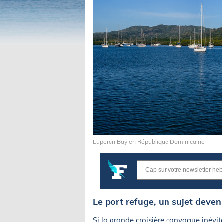
Luperon Bay en République Dominicaine
Le port refuge, un sujet deven
Si la grande croisière convoque inévit