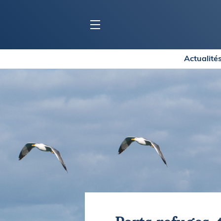
Actualité
BLOC MARINE
C
Ports
Co
Carnets de voyage
Ré
Dossiers de la
rédaction
La
Collection Bloc Marine
Tr
Application Bloc Marine
Ve
Règlementation
Ar
Ro
BATEAUX
Gu
Tr
Voiliers
Am
Bateaux à moteur