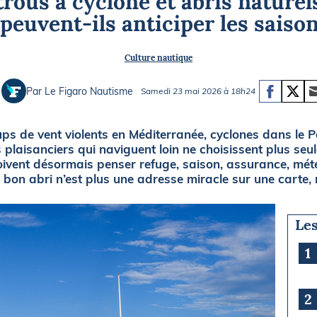
trous à cyclone et abris nature
Briefings
ISIRS
 peuvent-ils anticiper les saiso
che en mer
FLASH INFO
Culture nautique
ongée
isse
Par Le Figaro Nautisme
Samedi 23 mai 2026 à 18h24
s de vent violents en Méditerranée, cyclones dans le P
s plaisanciers qui naviguent loin ne choisissent plus seu
doivent désormais penser refuge, saison, assurance, mé
e bon abri n’est plus une adresse miracle sur une carte,
Les
1
2