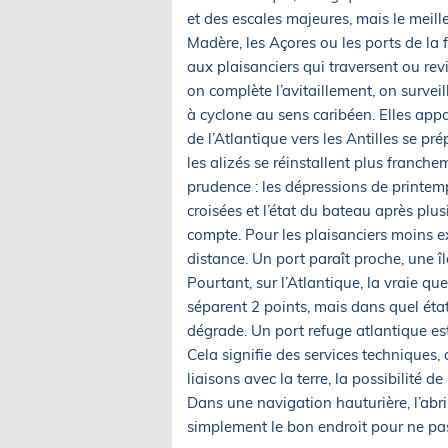
et des escales majeures, mais le meill
Madère, les Açores ou les ports de la
aux plaisanciers qui traversent ou rev
on complète l’avitaillement, on survei
à cyclone au sens caribéen. Elles appa
de l’Atlantique vers les Antilles se p
les alizés se réinstallent plus franche
prudence : les dépressions de printemp
croisées et l’état du bateau après plu
compte. Pour les plaisanciers moins e
distance. Un port paraît proche, une îl
Pourtant, sur l’Atlantique, la vraie q
séparent 2 points, mais dans quel état
dégrade. Un port refuge atlantique es
Cela signifie des services techniques, 
liaisons avec la terre, la possibilité 
Dans une navigation hauturière, l’abri 
simplement le bon endroit pour ne pas