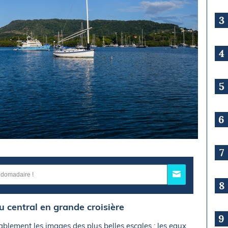
3
4
5
6
7
8
u central en grande croisière
9
ablement les images des plus belles escales : les eaux