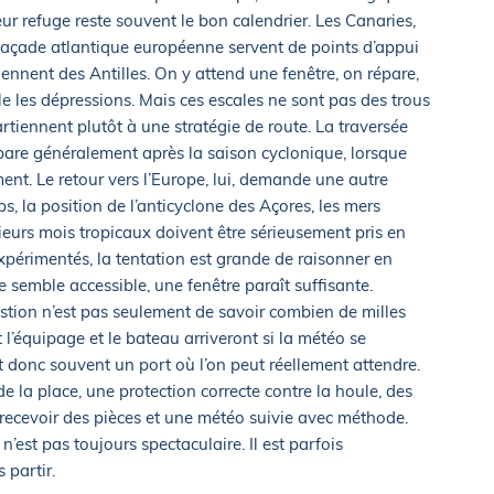
eur refuge reste souvent le bon calendrier. Les Canaries,
 façade atlantique européenne servent de points d’appui
iennent des Antilles. On y attend une fenêtre, on répare,
lle les dépressions. Mais ces escales ne sont pas des trous
rtiennent plutôt à une stratégie de route. La traversée
répare généralement après la saison cyclonique, lorsque
ment. Le retour vers l’Europe, lui, demande une autre
s, la position de l’anticyclone des Açores, les mers
sieurs mois tropicaux doivent être sérieusement pris en
xpérimentés, la tentation est grande de raisonner en
e semble accessible, une fenêtre paraît suffisante.
uestion n’est pas seulement de savoir combien de milles
 l’équipage et le bateau arriveront si la météo se
t donc souvent un port où l’on peut réellement attendre.
de la place, une protection correcte contre la houle, des
de recevoir des pièces et une météo suivie avec méthode.
n’est pas toujours spectaculaire. Il est parfois
 partir.