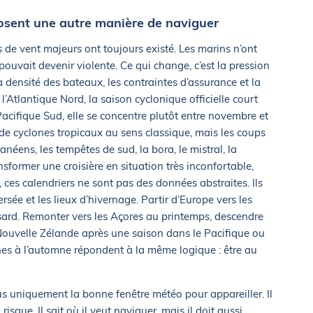
osent une autre manière de naviguer
s de vent majeurs ont toujours existé. Les marins n’ont
uvait devenir violente. Ce qui change, c’est la pression
a densité des bateaux, les contraintes d’assurance et la
l’Atlantique Nord, la saison cyclonique officielle court
acifique Sud, elle se concentre plutôt entre novembre et
s de cyclones tropicaux au sens classique, mais les coups
anéens, les tempêtes de sud, la bora, le mistral, la
former une croisière en situation très inconfortable,
 ces calendriers ne sont pas des données abstraites. Ils
ersée et les lieux d’hivernage. Partir d’Europe vers les
sard. Remonter vers les Açores au printemps, descendre
a Nouvelle Zélande après une saison dans le Pacifique ou
nes à l’automne répondent à la même logique : être au
s uniquement la bonne fenêtre météo pour appareiller. Il
isque. Il sait où il veut naviguer, mais il doit aussi