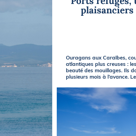
Ports refuges, 
Equipements
LO
plaisanciers
Salons
Pê
Economie
Pl
Yachting
Gl
Ouragans aux Caraïbes, coup
atlantiques plus creuses : le
beauté des mouillages. Ils 
plusieurs mois à l’avance. L