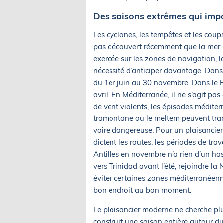
Des saisons extrêmes qui imp
Les cyclones, les tempêtes et les coup
pas découvert récemment que la mer po
exercée sur les zones de navigation, l
nécessité d’anticiper davantage. Dans 
du 1er juin au 30 novembre. Dans le P
avril. En Méditerranée, il ne s’agit pa
de vent violents, les épisodes méditerr
tramontane ou le meltem peuvent trans
voire dangereuse. Pour un plaisancier,
dictent les routes, les périodes de trav
Antilles en novembre n’a rien d’un ha
vers Trinidad avant l’été, rejoindre l
éviter certaines zones méditerranéen
bon endroit au bon moment.
Le plaisancier moderne ne cherche plu
construit une saison entière autour du r