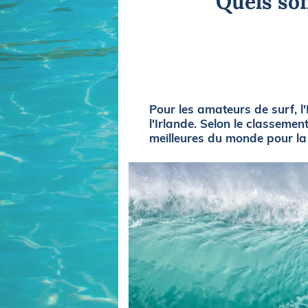
Quels son
Equipements
LO
Salons
Pê
Economie
Pl
Yachting
Gl
Pour les amateurs de surf, l
l'Irlande. Selon le classeme
meilleures du monde pour la