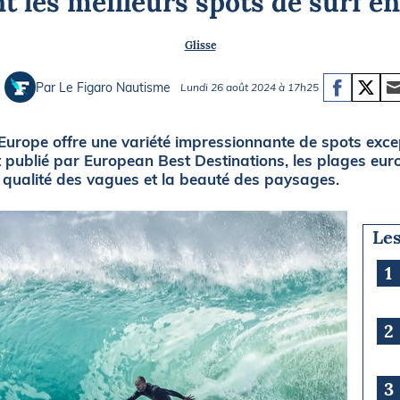
t les meilleurs spots de surf e
Briefings
ISIRS
Glisse
che en mer
FLASH INFO
ongée
Par Le Figaro Nautisme
Lundi 26 août 2024 à 17h25
isse
'Europe offre une variété impressionnante de spots exce
nt publié par European Best Destinations, les plages eur
 qualité des vagues et la beauté des paysages.
Les
1
2
3