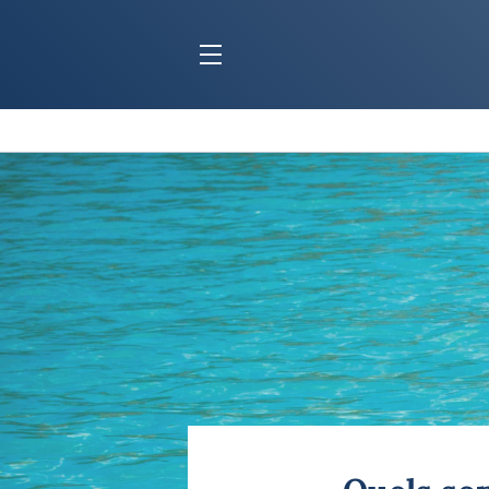
BLOC MARINE
C
Ports
Co
Carnets de voyage
Ré
Dossiers de la
rédaction
La
Collection Bloc Marine
Tr
Application Bloc Marine
Ve
Règlementation
Ar
Ro
BATEAUX
Gu
Tr
Voiliers
Am
Bateaux à moteur