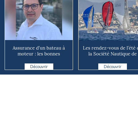
Assurance d’un bateau à
Les rendez-vous de l’été 
moteur : les bonnes
la Société Nautique de
questions à se poser avant
Marseille
d...
Découvrir
Découvrir