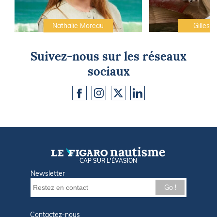
Nathalie Moreau
Gilles C
Suivez-nous sur les réseaux
sociaux
CAP SUR L'ÉVASION
Newsletter
Go !
Contactez-nous