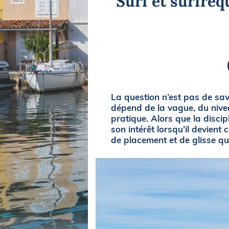
Surf et surfréq
Equipements
LO
Salons
Pê
Economie
Pl
Yachting
Gl
La question n’est pas de sav
dépend de la vague, du nivea
pratique. Alors que la disci
son intérêt lorsqu’il devient
de placement et de glisse q