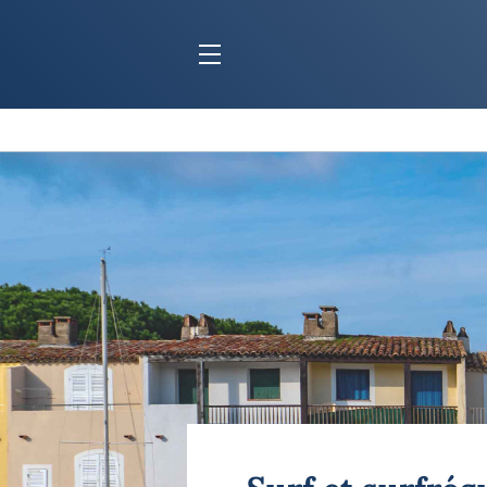
BLOC MARINE
C
Ports
Co
Carnets de voyage
Ré
Dossiers de la
rédaction
La
Collection Bloc Marine
Tr
Application Bloc Marine
Ve
Règlementation
Ar
Ro
BATEAUX
Gu
Tr
Voiliers
Am
Bateaux à moteur