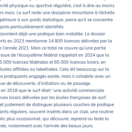
vité physique ou sportive régulière, c’est à dire au moins
s mois. Le surf reste une discipline minoritaire à l’échelle
upérieure à son poids statistique, parce qu’il se concentre
spots particulièrement identifiés.
racontent déjà une pratique bien installée. Le dossier
ports en 2023 mentionne 14 805 licences délivrées par la
de l’année 2021. Mais ce total ne couvre qu’une partie
e issue de l’écosystème fédéral rappelait en 2024 que la
5 000 licences fédérales et 65 000 licences loisirs, en
coles affiliées ou labellisées. Cela dit beaucoup sur la
des pratiquants engagés existe, mais il cohabite avec un
ue de découverte, d’initiation ou de passage.
 en 2018 que le surf était “une activité commerciale
es loisirs délivrées par les écoles françaises de surf.
rmet justement de distinguer plusieurs couches de pratique
uants réguliers, souvent insérés dans un club, une routine
blic plus occasionnel, qui découvre, reprend ou teste la
nnée, notamment avec l’arrivée des beaux jours.