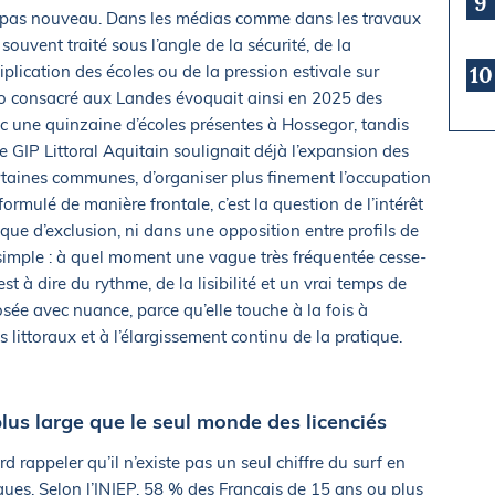
9
t pas nouveau. Dans les médias comme dans les travaux
us souvent traité sous l’angle de la sécurité, de la
iplication des écoles ou de la pression estivale sur
10
nfo consacré aux Landes évoquait ainsi en 2025 des
ec une quinzaine d’écoles présentes à Hossegor, tandis
le GIP Littoral Aquitain soulignait déjà l’expansion des
ertaines communes, d’organiser plus finement l’occupation
ormulé de manière frontale, c’est la question de l’intérêt
e d’exclusion, ni dans une opposition entre profils de
simple : à quel moment une vague très fréquentée cesse-
c’est à dire du rythme, de la lisibilité et un vrai temps de
osée avec nuance, parce qu’elle touche à la fois à
des littoraux et à l’élargissement continu de la pratique.
lus large que le seul monde des licenciés
rd rappeler qu’il n’existe pas un seul chiffre du surf en
tiques. Selon l’INJEP, 58 % des Français de 15 ans ou plus