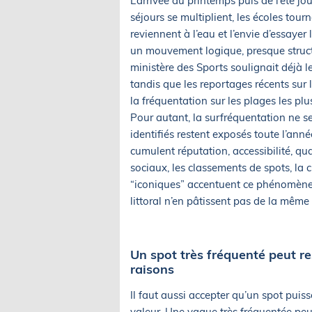
L’arrivée du printemps puis de l’été jo
séjours se multiplient, les écoles tour
reviennent à l’eau et l’envie d’essayer
un mouvement logique, presque structu
ministère des Sports soulignait déjà le 
tandis que les reportages récents sur
la fréquentation sur les plages les pl
Pour autant, la surfréquentation ne se
identifiés restent exposés toute l’ann
cumulent réputation, accessibilité, qu
sociaux, les classements de spots, la c
“iconiques” accentuent ce phénomène
littoral n’en pâtissent pas de la même
Un spot très fréquenté peut r
raisons
Il faut aussi accepter qu’un spot pui
valeur. Une vague très fréquentée peut