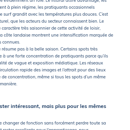
ue évidemment un rôle. Le littoral attire davantage, les
nent à plein régime, les pratiquants occasionnels
 le surf grandit avec les températures plus douces. C’est
rel, que les acteurs du secteur connaissent bien. Le
caractère très saisonnier de cette activité de loisir,
 la côte landaise montrent une intensification marquée de
us connues.
 résume pas à la belle saison. Certains spots très
ée à une forte concentration de pratiquants parce qu’ils
alité de vague et exposition médiatique. Les réseaux
irculation rapide des images et l’attrait pour des lieux
 de concentration, même si tous les spots d’un même
 manière.
ester intéressant, mais plus pour les mêmes
sse changer de fonction sans forcément perdre toute sa
 rester excellente pour l’apprentissage, pour