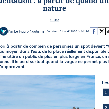
uentation : à partir de quand u
Briefings
ISIRS
nature
che en mer
FLASH INFO
Glisse
ongée
isse
Par Le Figaro Nautisme
Vendredi 24 avril 2026 à 14h24
oir à partir de combien de personnes un spot devient “t
u moyen dans l’eau, de la place réellement disponible a
pline attire un public de plus en plus large en France, u
 connu. Il le perd surtout quand la vague ne permet plus 
u’auparavant.
Les
1
2