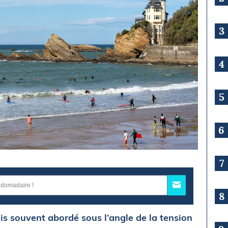
3
4
5
6
7
8
is souvent abordé sous l’angle de la tension