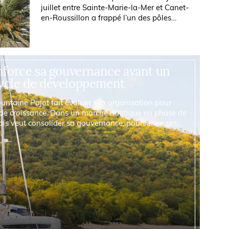
juillet entre Sainte-Marie-la-Mer et Canet-
en-Roussillon a frappé l’un des pôles
nautiques les plus emblématiques de
Méditerranée. Parti dans le...
nforce sa gouvernance avant un
ycle de développement
ountaine Pajot fait évoluer son organisation pour
de croissance. Dans un marché nautique en phase de
ais veut consolider sa gouvernance, poursuivre ses
t préparer l’avenir de ses marques...