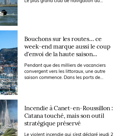
Le plus grand club de navigation au
monde vient d’annoncer l’ouverture de son
450e site, installé à Jersey City, face à la...
Bouchons sur les routes… ce
week-end marque aussi le coup
d'envoi de la haute saison...
Pendant que des milliers de vacanciers
convergent vers les littoraux, une autre
saison commence. Dans les ports de
plaisance, les écoles de voile, chez les
loueurs et sur les pontons, ce premier...
Incendie à Canet-en-Roussillon :
Catana touché, mais son outil
stratégique préservé
Le violent incendie qui s’est déclaré jeudi 2