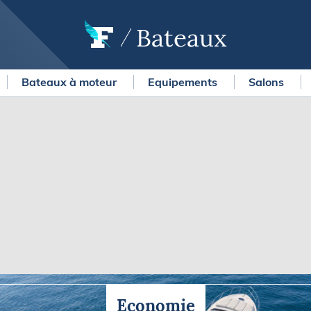
Bateaux
Bateaux à moteur
Equipements
Salons
OURSES
MÉTÉO MARINE
urses au large
LIFESTYLE
gates
Shopping
 Solitaire du Figaro Paprec
Culture nautique
ansat Paprec
Gastronomie
ndée Globe
Blogs
kea Ultim Challenge
SERVICES
ute du Rhum - Destination
adeloupe
Nos magazines
ansat Café l'Or
La newsletter
erica's Cup
Economie
METEO CONSULT Marine