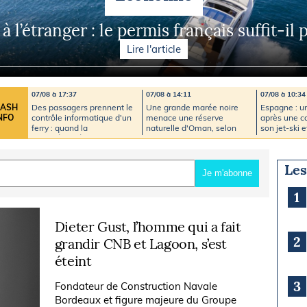
Briefings
ISIRS
 l’étranger : le permis français suffit-il
che en mer
FLASH INFO
Lire l'article
ongée
isse
07/08 à 17:37
07/08 à 14:11
07/08 à 10:34
Des passagers prennent le
Une grande marée noire
Espagne : 
LASH
contrôle informatique d'un
menace une réserve
après une co
NFO
ferry : quand la
naturelle d'Oman, selon
son jet-ski 
cybersécurité devient un
des ONG
plaisance
enjeu majeur en mer
Les
Je m'abonne
1
Dieter Gust, l’homme qui a fait
2
grandir CNB et Lagoon, s’est
éteint
3
Fondateur de Construction Navale
Bordeaux et figure majeure du Groupe