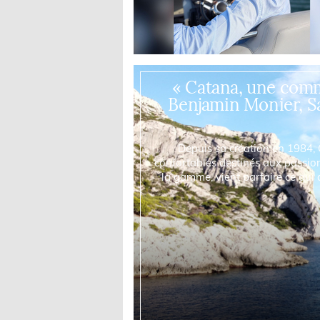
« Catana, une comm
Benjamin Monier, S
Depuis sa création en 1984,
confortables destinés aux passion
la gamme, vient parfaire ce qui 
avec Benjamin Mon