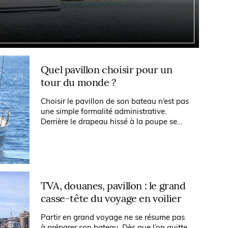
Quel pavillon choisir pour un
tour du monde ?
Choisir le pavillon de son bateau n’est pas
une simple formalité administrative.
Derrière le drapeau hissé à la poupe se
cachent des règles de sécurité, des taxes,
des obligations douanières et...
TVA, douanes, pavillon : le grand
casse-tête du voyage en voilier
Partir en grand voyage ne se résume pas
à préparer son bateau. Dès que l’on quitte