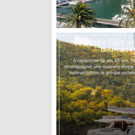
Fountaine Pajot re
nouveau c
À l’approche de ses 50 ans, F
accompagner une nouvelle étape 
normalisation, le groupe rochel
investissements e