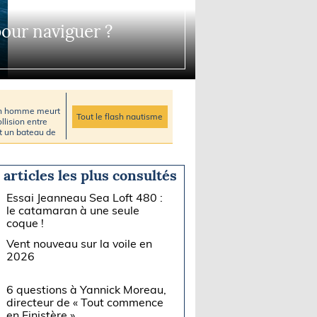
 pour naviguer ?
un homme meurt
Tout le flash nautisme
llision entre
et un bateau de
 articles les plus consultés
Essai Jeanneau Sea Loft 480 :
le catamaran à une seule
coque !
Vent nouveau sur la voile en
2026
6 questions à Yannick Moreau,
directeur de « Tout commence
en Finistère »