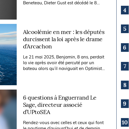
Beneteau, Dieter Gust est décédé le 8
juillet, après dix années de lutte contre la
4
maladie. Entrepreneur visionnaire, grand...
5
Alcoolémie en mer : les députés
durcissent la loi après le drame
d’Arcachon
6
Le 21 mai 2025, Benjamin, 8 ans, perdait
la vie après avoir été percuté par un
7
bateau alors qu’il naviguait en Optimist
près du club de voile d’Arcachon. Un an
plus tard, le combat mené par sa...
8
6 questions à Enguerrand Le
9
Sage, directeur associé
d’UPtoSEA
10
Rendez-vous avec celles et ceux qui font
le nautisme d’aujourd’hui et de demain.