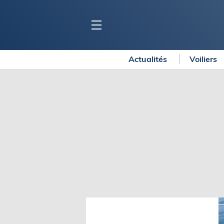
Actualités
Voiliers
BLOC MARINE
C
Ports
Co
Carnets de voyage
Ré
Dossiers de la
rédaction
La
Collection Bloc Marine
Tr
Application Bloc Marine
Ve
Règlementation
Ar
Ro
BATEAUX
Gu
Tr
Voiliers
Am
Bateaux à moteur