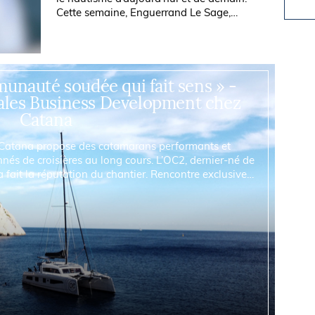
Cette semaine, Enguerrand Le Sage,
directeur associé d’UPtoSEA et
responsable de la base de conciergerie
marine de...
unauté soudée qui fait sens » -
ales Business Development chez
Catana
 Catana propose des catamarans performants et
nés de croisières au long cours. L’OC2, dernier-né de
a fait la réputation du chantier. Rencontre exclusive
ier, le responsable des ventes du...