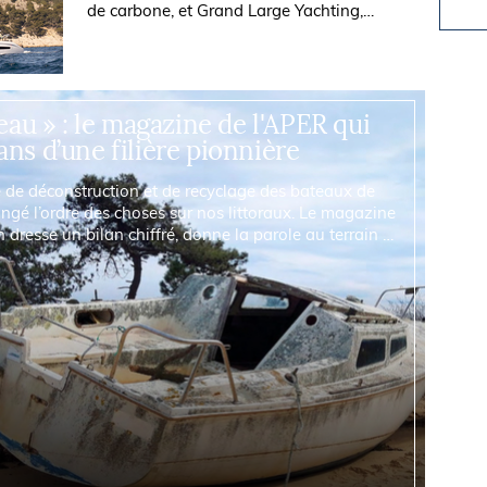
de carbone, et Grand Large Yachting,
groupe international de chantiers navals,
annoncent la signature d’un partenariat...
au » : le magazine de l'APER qui
ans d’une filière pionnière
se de déconstruction et de recyclage des bateaux de
ngé l’ordre des choses sur nos littoraux. Le magazine
dresse un bilan chiffré, donne la parole au terrain et
 les priorités du nouvel...