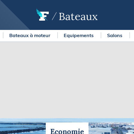
Bateaux
Bateaux à moteur
Equipements
Salons
OURSES
MÉTÉO MARINE
urses au large
LIFESTYLE
gates
Shopping
 Solitaire du Figaro Paprec
Culture nautique
ansat Paprec
Gastronomie
ndée Globe
Blogs
kea Ultim Challenge
SERVICES
ute du Rhum - Destination
adeloupe
Nos magazines
ansat Café l'Or
La newsletter
erica's Cup
Economie
METEO CONSULT Marine