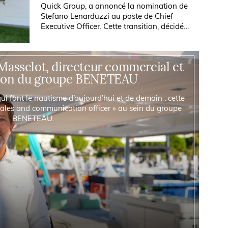
Quick Group, a annoncé la nomination de
Stefano Lenarduzzi au poste de Chief
Executive Officer. Cette transition, décidée
par la famille Marzucco aux côtés des
fonds Fondo Italiano d’Investimento...
Masselot, directeur commercial et
ion du groupe BENETEAU
i font le nautisme d’aujourd’hui et de demain : cette
sales and communication officer » au sein du groupe
BENETEAU.