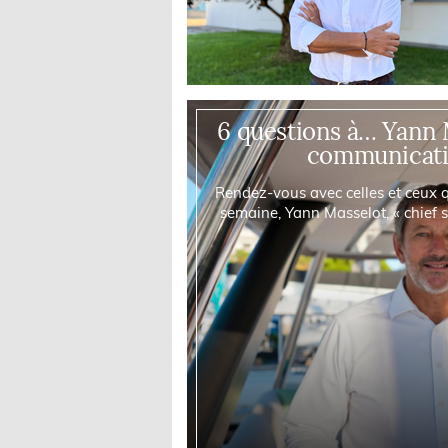
6 questions à… Yann 
communicat
Rendez-vous avec celles et ceux qu
semaine, Yann Masselot, « chief 