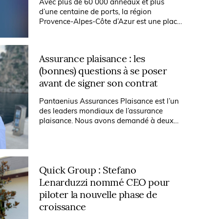
Avec plus de 60 000 anneaux et plus
d’une centaine de ports, la région
Provence-Alpes-Côte d’Azur est une place
forte de la plaisance en France et en
Europe. Il y a quatre ans, la Caisse
d’Épargne...
Assurance plaisance : les
(bonnes) questions à se poser
avant de signer son contrat
Pantaenius Assurances Plaisance est l’un
des leaders mondiaux de l’assurance
plaisance. Nous avons demandé à deux
de leurs spécialistes, Olivier de Roffignac
et Jean-Sébastien Berthelot, de nous...
Quick Group : Stefano
Lenarduzzi nommé CEO pour
piloter la nouvelle phase de
croissance