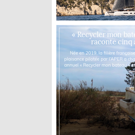
« Recycler mon bate
raconte cinq 
Née en 2019, la filière françai
plaisance pilotée par l’APER a cha
annuel « Recycler mon bateau » en 
fixe