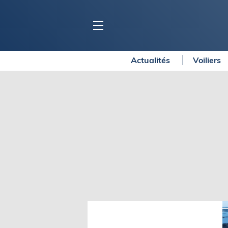
Actualités
Voiliers
BLOC MARINE
C
Ports
Co
Carnets de voyage
Ré
Dossiers de la
rédaction
La
Collection Bloc Marine
Tr
Application Bloc Marine
Ve
Règlementation
Ar
Ro
BATEAUX
Gu
Tr
Voiliers
Am
Bateaux à moteur