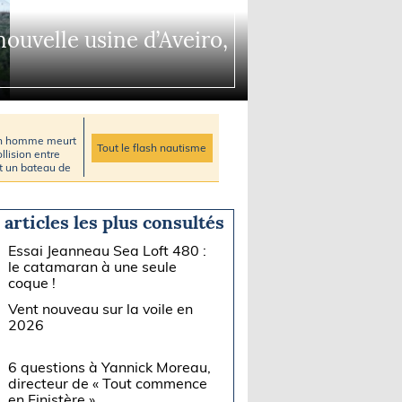
uvelle usine d’Aveiro,
un homme meurt
Tout le flash nautisme
llision entre
et un bateau de
 articles les plus consultés
Essai Jeanneau Sea Loft 480 :
le catamaran à une seule
coque !
Vent nouveau sur la voile en
2026
6 questions à Yannick Moreau,
directeur de « Tout commence
en Finistère »