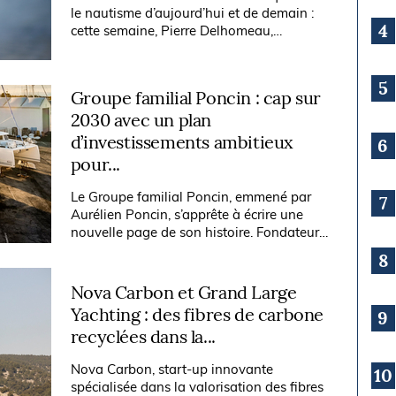
le nautisme d’aujourd’hui et de demain :
4
cette semaine, Pierre Delhomeau,
responsable brokerage des marques
Allures, Outremer, Garcia, RM et ORC.
5
Groupe familial Poncin : cap sur
2030 avec un plan
d’investissements ambitieux
6
pour...
Le Groupe familial Poncin, emmené par
7
Aurélien Poncin, s’apprête à écrire une
nouvelle page de son histoire. Fondateur
et actionnaire de référence de Catana
8
Group, créateur des catamarans BALI et...
Nova Carbon et Grand Large
Yachting : des fibres de carbone
9
recyclées dans la...
Nova Carbon, start-up innovante
10
spécialisée dans la valorisation des fibres