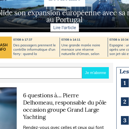
Briefings
ISIRS
e son expansion européenne avec sa no
che en mer
au Portugal
FLASH INFO
ongée
Lire l'article
isse
07/08 à 17:37
07/08 à 14:11
07/08 à 10:34
Des passagers prennent le
Une grande marée noire
Espagne : 
LASH
contrôle informatique d'un
menace une réserve
après une co
NFO
ferry : quand la
naturelle d'Oman, selon
son jet-ski 
cybersécurité devient un
des ONG
plaisance
enjeu majeur en mer
Les
Je m'abonne
1
6 questions à… Pierre
2
Delhomeau, responsable du pôle
occasion groupe Grand Large
Yachting
3
Rendez-vous avec celles et ceux qui font