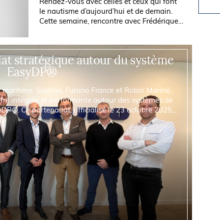
Rendez-vous avec celles et ceux qui font
le nautisme d’aujourd’hui et de demain.
Cette semaine, rencontre avec Frédérique
Desarnauts, directrice commerciale du pôle
plaisance chez LIZmer, la...
iat stratégique autour du système
EasyDP®
r maritime, Sirehna, Furuno France et Robin Marine,
ffre intégrée et performante autour des systèmes de
®. Ce partenariat, officialisé le 23 octobre 2025,
e importante pour répondre aux...