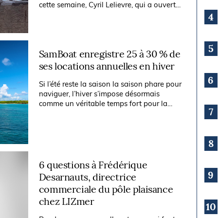
cette semaine, Cyril Lelievre, qui a ouvert
le bureau de vente de bateaux d’occasion
4
de The Moorings/Sunsail à...
5
SamBoat enregistre 25 à 30 % de
ses locations annuelles en hiver
6
Si l’été reste la saison la saison phare pour
naviguer, l’hiver s’impose désormais
comme un véritable temps fort pour la
7
location de bateaux. Chez SamBoat, cette
période concentre déjà entre 25 et...
8
6 questions à Frédérique
9
Desarnauts, directrice
commerciale du pôle plaisance
chez LIZmer
10