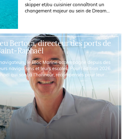
skipper et/ou cuisinier connaîtront un
changement majeur au sein de Dream
Yacht Worldwide et Navigare Yachting. Le
groupe annonce une nouvelle politique...
u Bertora, directeur des ports de
Saint-Raphaël
s navigateurs, le Bloc Marine accompagne depuis des
urs navigations et leurs escales. Pour l’édition 2026,
phaël qui sont à l’honneur, récompensés pour leur
bilité, leur écoute et leur...