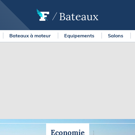
Bateaux
Bateaux à moteur
Equipements
Salons
OURSES
MÉTÉO MARINE
urses au large
LIFESTYLE
gates
Shopping
 Solitaire du Figaro Paprec
Culture nautique
ansat Paprec
Gastronomie
ndée Globe
Blogs
kea Ultim Challenge
SERVICES
ute du Rhum - Destination
adeloupe
Nos magazines
ansat Café l'Or
La newsletter
erica's Cup
Economie
METEO CONSULT Marine