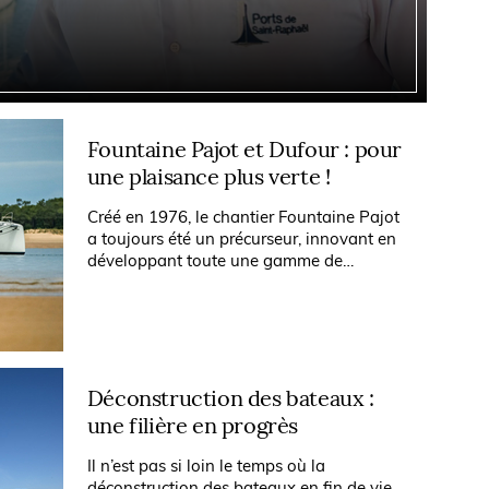
Fountaine Pajot et Dufour : pour
une plaisance plus verte !
Créé en 1976, le chantier Fountaine Pajot
a toujours été un précurseur, innovant en
développant toute une gamme de
catamarans de croisière à voile puis, dès le
début des années 2000, de...
Déconstruction des bateaux :
une filière en progrès
Il n’est pas si loin le temps où la
déconstruction des bateaux en fin de vie