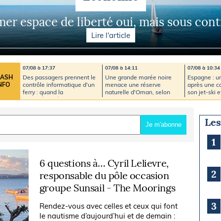
Briefings
ISIRS
mer espace de liberté oui, mais sous cont
che en mer
FLASH INFO
Lire l'article
ongée
isse
07/08 à 17:37
07/08 à 14:11
07/08 à 10:34
Des passagers prennent le
Une grande marée noire
Espagne : 
LASH
contrôle informatique d'un
menace une réserve
après une co
NFO
ferry : quand la
naturelle d'Oman, selon
son jet-ski 
cybersécurité devient un
des ONG
plaisance
enjeu majeur en mer
Les
Je m'abonne
1
6 questions à… Cyril Lelievre,
2
responsable du pôle occasion
groupe Sunsail - The Moorings
3
Rendez-vous avec celles et ceux qui font
le nautisme d’aujourd’hui et de demain :