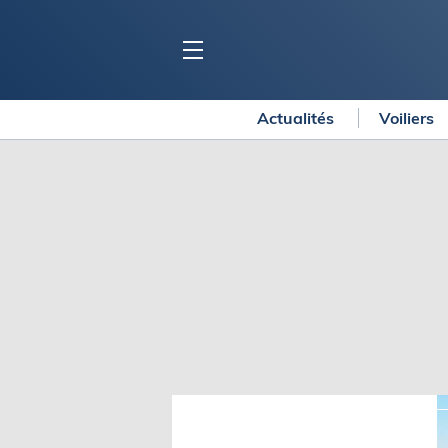
Actualités
Voiliers
BLOC MARINE
C
Ports
Co
Carnets de voyage
Ré
Dossiers de la
rédaction
La
Collection Bloc Marine
Tr
Application Bloc Marine
Ve
Règlementation
Ar
Ro
BATEAUX
Gu
Tr
Voiliers
Am
Bateaux à moteur