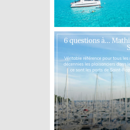
6 questions à… Mathie
Véritable référence pour tous le
décennies les plaisanciers dans le
ce sont les ports de Saint-Ra
disponi