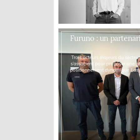
Furuno : un partenar
Trois acteurs majeurs du secteu
s’associent pour proposer une o
positionnement dynamique EasyDP
marque une étap