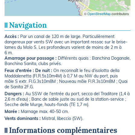
©
OpenStreetMap
contributors
Navigation
Accès :
Par un canal de 120 m de large. Particulièrement
dangereux par vents SW avec un important ressac sur le brise-
lames du Molo S. Les profondeurs varient de moins de 2 m à
6 m.
Amarrage pour passage :
Différents quais : Banchina Doganale,
Banchina Sanita, clubs privés.
Feux d'entrée :
De nuit :
On reconnaît le feu d'isolotto della
Maddalenetta (Fl.R.5s10m4M) à 0,7 M au NW du port, puis
môle S extr. Fl.G.3s10m8M ; Nouveau môle Fl.R.3s10m8M ; Quai
de Sanita 2F.G.
Dangers :
Au SSW de l'entrée du port, secca del Traditore (1,4 à
2,6 m d'eau) ; Banc de sable juste au sud de la station-service ;
Secche delle Murge, hauts-fonds (TE 1,7 m).
Marée :
Marnage max. 40-50 cm.
Vents dominants :
Mistral, libeccio (SW).
Informations complémentaires