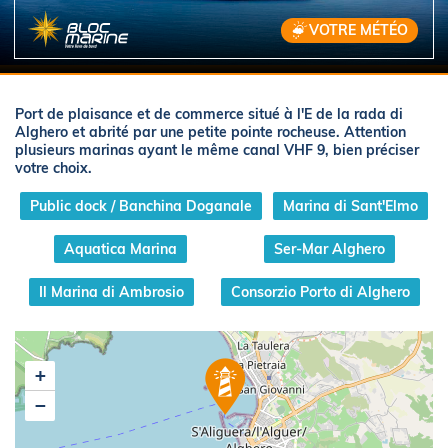
VOTRE MÉTÉO
Port de plaisance et de commerce situé à l'E de la rada di
Alghero et abrité par une petite pointe rocheuse. Attention
plusieurs marinas ayant le même canal VHF 9, bien préciser
votre choix.
Public dock / Banchina Doganale
Marina di Sant'Elmo
Aquatica Marina
Ser-Mar Alghero
Il Marina di Ambrosio
Consorzio Porto di Alghero
+
−