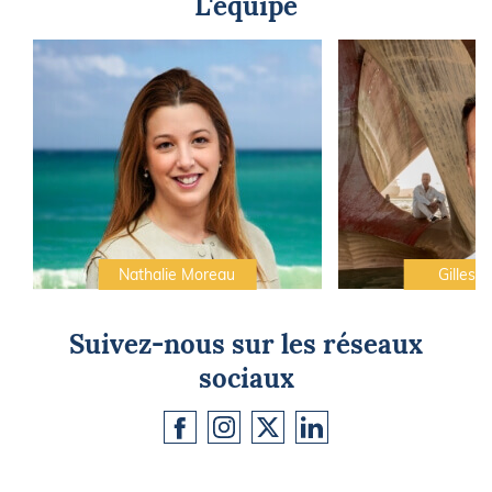
L'équipe
Nathalie Moreau
Gilles C
Suivez-nous sur les réseaux
sociaux