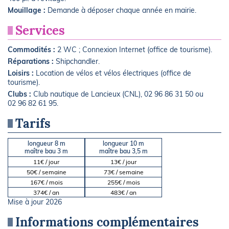
Mouillage :
Demande à déposer chaque année en mairie.
Services
Commodités :
2 WC ; Connexion Internet (office de tourisme).
Réparations :
Shipchandler.
Loisirs :
Location de vélos et vélos électriques (office de
tourisme).
Clubs :
Club nautique de Lancieux (CNL), 02 96 86 31 50 ou
02 96 82 61 95.
Tarifs
longueur 8 m
longueur 10 m
maître bau 3 m
maître bau 3,5 m
11€ / jour
13€ / jour
50€ / semaine
73€ / semaine
167€ / mois
255€ / mois
374€ / an
483€ / an
Mise à jour 2026
Informations complémentaires