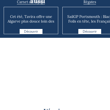
aussi
Carnet de voyage
Régates
Cet été, Tavira offre une
SailGP Portsmouth : Bla
Algarve plus douce loin des
Foils en tête, les Françai
foules de Faro
dans le dur
Découvrir
Découvrir