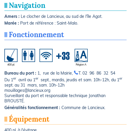
Navigation
Amers :
Le clocher de Lancieux, au sud de l'île Agot.
Marée :
Port de référence : Saint-Malo.
Fonctionnement
400 pl.
Région A
Bureau du port :
1, rue de la Mairie,
T. 02 96 86 32 54
er
er
er
Du 1
avril au 1
sept., mardis, jeudis et sam. 10h-12h, du 1
sept. au 31 mars, sam. 10h-12h
mouillages@lancieux.org
Surveillant du port et responsable technique Jonathan
BROUSTÉ.
Généralités fonctionnement :
Commune de Lancieux.
Équipement
400 pl. à l'évitage.