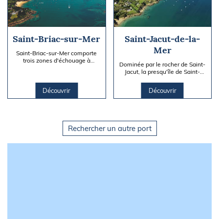
Saint-Briac-sur-Mer
Saint-Jacut-de-la-
Mer
Saint-Briac-sur-Mer comporte
trois zones d'échouage à
Dominée par le rocher de Saint-
l'embouchure du Frémur : Le
Jacut, la presqu'île de Saint-
Nixet, Le Béchet et Le Petit-
Jacut-de-la-Mer sépare la baie
Port,...
de Lancieux de la baie...
Découvrir
Découvrir
Rechercher un autre port