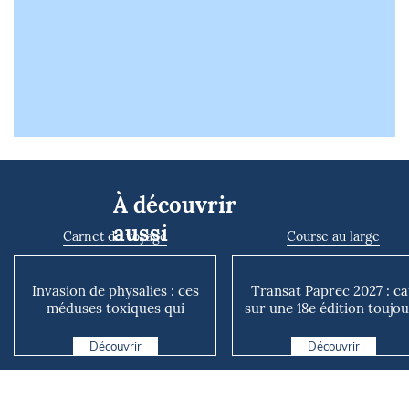
À découvrir
aussi
Carnet de voyage
Course au large
Invasion de physalies : ces
Transat Paprec 2027 : c
méduses toxiques qui
sur une 18e édition toujo
forcent la fermeture de...
plus mixte et plu...
Découvrir
Découvrir