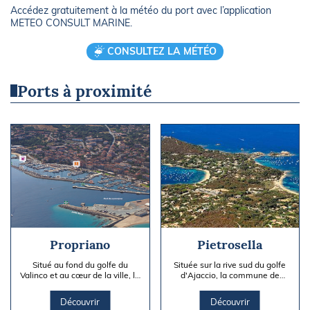
Accédez gratuitement à la météo du port avec l’application
METEO CONSULT MARINE.
CONSULTEZ LA MÉTÉO
Ports à proximité
Propriano
Pietrosella
Situé au fond du golfe du
Située sur la rive sud du golfe
Valinco et au cœur de la ville, le
d'Ajaccio, la commune de
port de commerce et de
Pietrosella propose un
plaisance de Propriano est...
mouillage organisé de
Découvrir
Découvrir
360 bouées,...