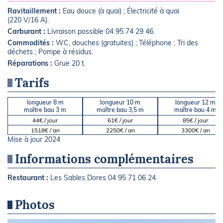
Ravitaillement :
Eau douce (à quai) ; Électricité à quai
(220 V/16 A).
Carburant :
Livraison possible 04 95 74 29 46.
Commodités :
WC, douches (gratuites) ; Téléphone ; Tri des
déchets ; Pompe à résidus.
Réparations :
Grue 20 t.
Tarifs
longueur 8 m
longueur 10 m
longueur 12 m
maître bau 3 m
maître bau 3,5 m
maître bau 4 m
44€ / jour
61€ / jour
85€ / jour
1518€ / an
2250€ / an
3300€ / an
Mise à jour 2024
Informations complémentaires
Restaurant :
Les Sables Dores 04 95 71 06 24
Photos