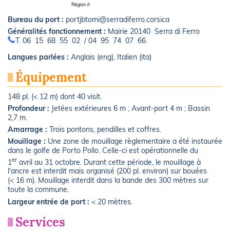
Région A
Bureau du port :
portjbtomi@serradiferro.corsica
Généralités fonctionnement :
Mairie 20140 Serra di Ferro
T. 06 15 68 55 02 / 04 95 74 07 66.
Langues parlées :
Anglais (eng), Italien (ita)
Équipement
148 pl. (< 12 m) dont 40 visit.
Profondeur :
Jetées extérieures 6 m ; Avant-port 4 m ; Bassin
2,7 m.
Amarrage :
Trois pontons, pendilles et coffres.
Mouillage :
Une zone de mouillage règlementaire a été instaurée
dans le golfe de Porto Pollo. Celle-ci est opérationnelle du
er
1
avril au 31 octobre. Durant cette période, le mouillage à
l'ancre est interdit mais organisé (200 pl. environ) sur bouées
(< 16 m). Mouillage interdit dans la bande des 300 mètres sur
toute la commune.
Largeur entrée de port :
< 20 mètres.
Services