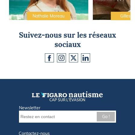
Nathalie Moreau
Gilles C
Suivez-nous sur les réseaux
sociaux
CAP SUR L'ÉVASION
Newsletter
Go !
Contactez-nous