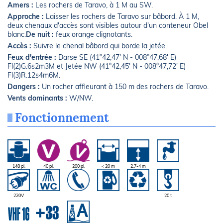
Amers :
Les rochers de Taravo, à 1 M au SW.
Approche :
Laisser les rochers de Taravo sur bâbord. À 1 M,
deux chenaux d'accès sont visibles autour d'un conteneur Obel
blanc.
De nuit :
feux orange clignotants.
Accès :
Suivre le chenal bâbord qui borde la jetée.
Feux d'entrée :
Darse SE (41°42,47' N - 008°47,68' E)
Fl(2)G.6s2m3M et Jetée NW (41°42,45' N - 008°47,72' E)
Fl(3)R.12s4m6M.
Dangers :
Un rocher affleurant à 150 m des rochers de Taravo.
Vents dominants :
W/NW.
Fonctionnement
148 pl.
40 pl.
200 pl.
< 20 m
2,7-4 m
220V
20 t