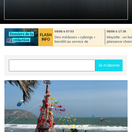
09/08 à 07:03
08/08 à 17:36
Dossiers de la
FLASH
Des méduses « cyborgs »
Mayotte : un b
INFO
rédaction
bientôt au service de
plaisance chavi
l'exploration des océans ?
personnes à bo
importante opé
secours déclen
Je m'abonne