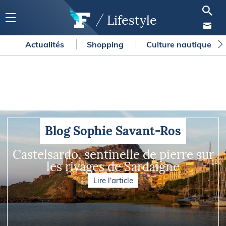
Lifestyle
Actualités
Shopping
Culture nautique
Blog Sophie Savant-Ros
Castelsardo, sentinelle de pierre sur
les rivages de Sardaigne
Lire l'article