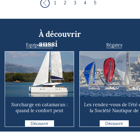
1
2
3
4
5
À découvrir
aussi
Equipements
Régates
Surcharge en catamaran :
Les rendez-vous de l’été 
quand le confort peut
la Société Nautique de
coûter cher en mer
Marseille
Découvrir
Découvrir